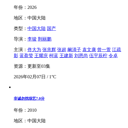
年份：2026
地区：中国大陆
类型：
中国大陆
国产
导演：
李骏
荆丽鹏
主演：
佟大为
张兆辉
张超
阚清子
袁文康
曾一萱
江疏
影
蓝盈莹
王耀庆
柯蓝
王建新
刘恩尚
伍宇辰柠
令卓
资源：更新至03集
2026年02月07日 / 1°C
非诚勿扰综艺
7.0分
年份：2010
地区：中国大陆