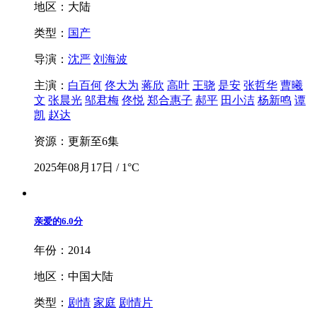
地区：大陆
类型：
国产
导演：
沈严
刘海波
主演：
白百何
佟大为
蒋欣
高叶
王骁
是安
张哲华
曹曦
文
张晨光
邬君梅
佟悦
郑合惠子
郝平
田小洁
杨新鸣
谭
凯
赵达
资源：更新至6集
2025年08月17日 / 1°C
亲爱的
6.0分
年份：2014
地区：中国大陆
类型：
剧情
家庭
剧情片