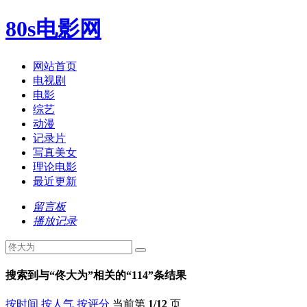
80s电影网
网站首页
电视剧
电影
综艺
动漫
记录片
写真美女
理论电影
最近更新
留言板
播放记录
搜索到与“
佟大为
”相关的“
114
”条结果
按时间
按人气
按评分
当前第
1/12
页