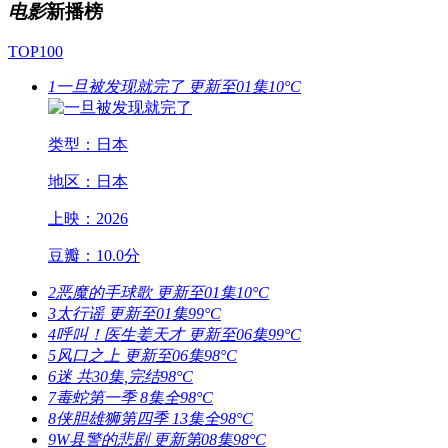
电影
新播榜
TOP100
1
一旦被发现就完了
更新至01集
10°C
类型：日本
地区：日本
上映：2026
豆瓣：10.0分
2
恶魔的手球歌
更新至01集
10°C
3
太行谣
更新至01集
99°C
4
呼叫！医生姜天才
更新至06集
99°C
5
风口之上
更新至06集
98°C
6
迷
共30集,完结
98°C
7
毒蛇第一季
8集全
98°C
8
侠胆雄狮第四季
13集全
98°C
9
W县警的悲剧
更新第08集
98°C