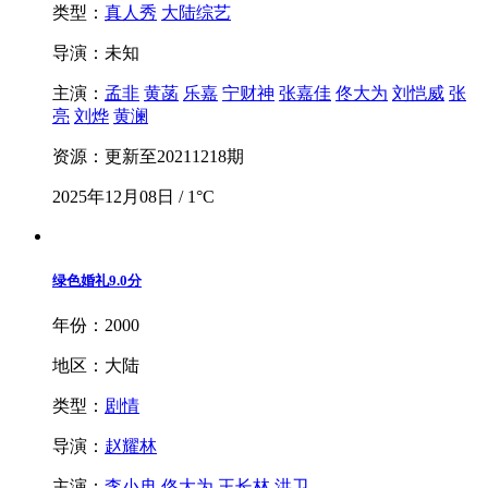
类型：
真人秀
大陆综艺
导演：未知
主演：
孟非
黄菡
乐嘉
宁财神
张嘉佳
佟大为
刘恺威
张
亮
刘烨
黄澜
资源：更新至20211218期
2025年12月08日 / 1°C
绿色婚礼
9.0分
年份：2000
地区：大陆
类型：
剧情
导演：
赵耀林
主演：
李小冉
佟大为
王长林
洪卫