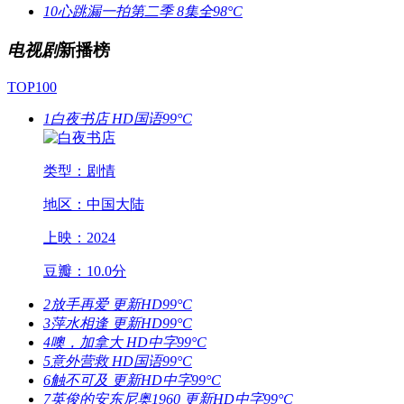
10
心跳漏一拍第二季
8集全
98°C
电视剧
新播榜
TOP100
1
白夜书店
HD国语
99°C
类型：剧情
地区：中国大陆
上映：2024
豆瓣：10.0分
2
放手再爱
更新HD
99°C
3
萍水相逢
更新HD
99°C
4
噢，加拿大
HD中字
99°C
5
意外营救
HD国语
99°C
6
触不可及
更新HD中字
99°C
7
英俊的安东尼奥1960
更新HD中字
99°C