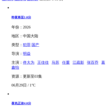
昨夜将至
1.0分
年份：2026
地区：中国大陆
类型：
犯罪
国产
导演：
明焱
主演：
佟大为
王佳佳
马苏
任重
江疏影
张百乔
葛
鑫怡
资源：更新至03集
06月29日 / 1°C
夜色正浓
4.0分