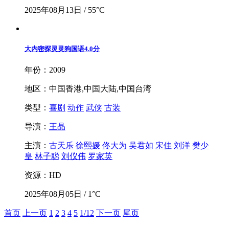
2025年08月13日 / 55°C
大内密探灵灵狗国语
4.0分
年份：2009
地区：中国香港,中国大陆,中国台湾
类型：
喜剧
动作
武侠
古装
导演：
王晶
主演：
古天乐
徐熙媛
佟大为
吴君如
宋佳
刘洋
樊少
皇
林子聪
刘仪伟
罗家英
资源：HD
2025年08月05日 / 1°C
首页
上一页
1
2
3
4
5
1/12
下一页
尾页