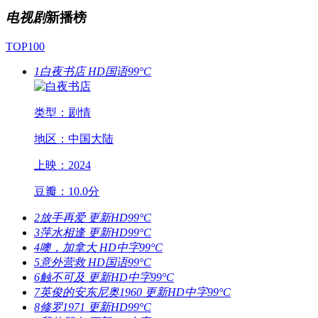
电视剧
新播榜
TOP100
1
白夜书店
HD国语
99°C
类型：剧情
地区：中国大陆
上映：2024
豆瓣：10.0分
2
放手再爱
更新HD
99°C
3
萍水相逢
更新HD
99°C
4
噢，加拿大
HD中字
99°C
5
意外营救
HD国语
99°C
6
触不可及
更新HD中字
99°C
7
英俊的安东尼奥1960
更新HD中字
99°C
8
修罗1971
更新HD
99°C