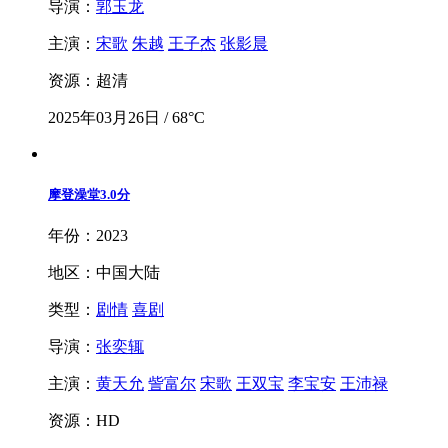
导演：
郭玉龙
主演：
宋歌
朱越
王子杰
张影晨
资源：超清
2025年03月26日 / 68°C
摩登澡堂
3.0分
年份：2023
地区：中国大陆
类型：
剧情
喜剧
导演：
张奕辄
主演：
黄天允
訾富尔
宋歌
王双宝
李宝安
王沛禄
资源：HD