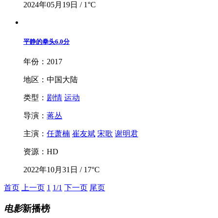
2024年05月19日 / 1°C
平静的拳头
6.0分
年份：2017
地区：中国大陆
类型：
剧情
运动
导演：
蒋丛
主演：
任萧楠
崔友斌
宋歌
谢明君
资源：HD
2022年10月31日 / 17°C
首页
上一页
1
1/1
下一页
尾页
电影
新播榜