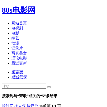
80s电影网
网站首页
电视剧
电影
综艺
动漫
记录片
写真美女
理论电影
最近更新
留言板
播放记录
搜索到与“
宋歌
”相关的“
5
”条结果
按时间
按人气
按评分
当前第
1/1
页