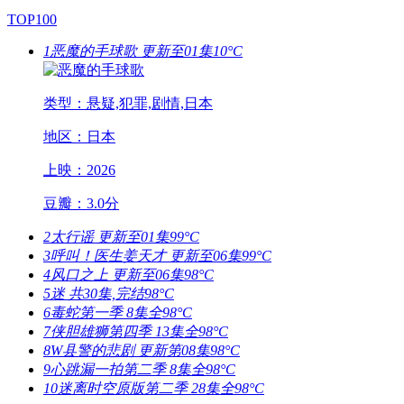
TOP100
1
恶魔的手球歌
更新至01集
10°C
类型：悬疑,犯罪,剧情,日本
地区：日本
上映：2026
豆瓣：3.0分
2
太行谣
更新至01集
99°C
3
呼叫！医生姜天才
更新至06集
99°C
4
风口之上
更新至06集
98°C
5
迷
共30集,完结
98°C
6
毒蛇第一季
8集全
98°C
7
侠胆雄狮第四季
13集全
98°C
8
W县警的悲剧
更新第08集
98°C
9
心跳漏一拍第二季
8集全
98°C
10
迷离时空原版第二季
28集全
98°C