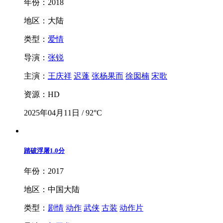
年份：2018
地区：大陆
类型：
爱情
导演：
张锐
主演：
王庆祥
迟蓬
张杨果而
徐囡楠
宋歌
资源：HD
2025年04月11日 / 92°C
踏破浮屠
1.0分
年份：2017
地区：中国大陆
类型：
剧情
动作
武侠
古装
动作片