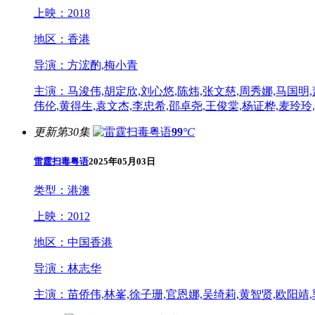
上映：
2018
地区：
香港
导演：
方浤酌,梅小青
主演：
马浚伟,胡定欣,刘心悠,陈炜,张文慈,周秀娜,马国明,
伟伦,黄得生,袁文杰,李忠希,邵卓尧,王俊棠,杨证桦,麦玲玲
更新第30集
99
°C
雷霆扫毒粤语
2025年05月03日
类型：
港澳
上映：
2012
地区：
中国香港
导演：
林志华
主演：
苗侨伟,林峯,徐子珊,官恩娜,吴绮莉,黄智贤,欧阳靖