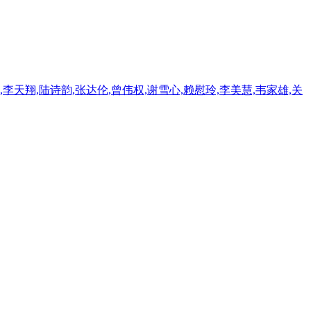
,李天翔,陆诗韵,张达伦,曾伟权,谢雪心,赖慰玲,李美慧,韦家雄,关