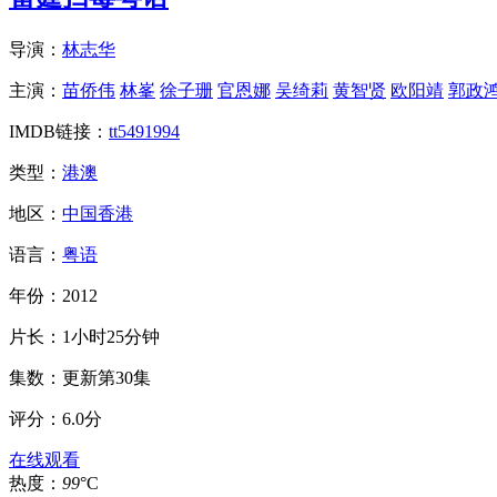
导演：
林志华
主演：
苗侨伟
林峯
徐子珊
官恩娜
吴绮莉
黄智贤
欧阳靖
郭政
IMDB链接：
tt5491994
类型：
港澳
地区：
中国香港
语言：
粤语
年份：
2012
片长：
1小时25分钟
集数：
更新第30集
评分：
6.0分
在线观看
热度：
99
°C