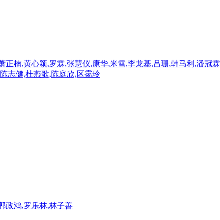
萧正楠,黄心颖,罗霖,张慧仪,康华,米雪,李龙基,吕珊,韩马利,潘冠霖
,陈志健,杜燕歌,陈庭欣,区霭玲
,郭政鸿,罗乐林,林子善