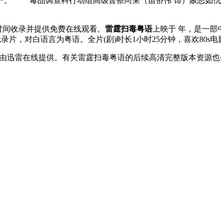
之一。 毒品调查科行动组高级督察向荣（苗侨伟 饰）嫉恶如
et)第一时间收录并提供免费在线观看。
雷霆扫毒粤语
上映于 年，是一部
为记录片，对白语言为粤语。全片(剧)时长1小时25分钟，喜欢8
由迅雷在线提供。有关雷霆扫毒粤语的后续高清完整版本资源也