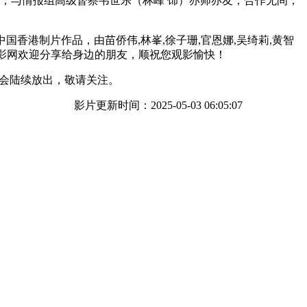
仇，与情报组高级督察韦世乐（林峰 饰）亦师亦友，合作无间，
中国香港制片作品，由苗侨伟,林峯,徐子珊,官恩娜,吴绮莉,黄智
0s电影网欢迎分享给身边的朋友，顺祝您观影愉快！
会陆续放出，敬请关注。
影片更新时间：2025-05-03 06:05:07