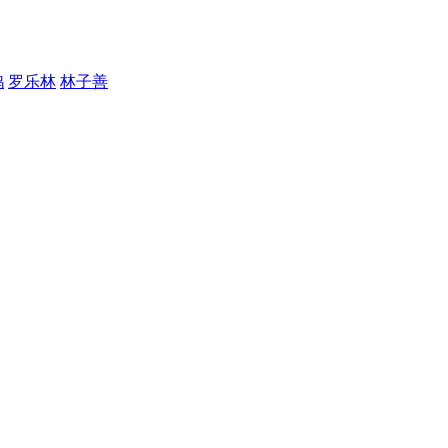
鸿
罗乐林
林子善