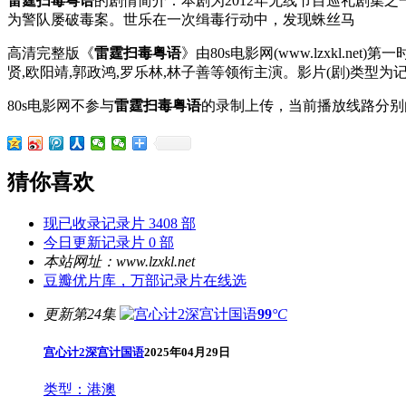
雷霆扫毒粤语
的剧情简介：本剧为2012年无线节目巡礼剧集
为警队屡破毒案。世乐在一次缉毒行动中，发现蛛丝马
高清完整版《
雷霆扫毒粤语
》由80s电影网(www.lzxkl.n
贤,欧阳靖,郭政鸿,罗乐林,林子善等领衔主演。影片(剧)类型
80s电影网不参与
雷霆扫毒粤语
的录制上传，当前播放线路分别
猜你喜欢
现已收录记录片 3408 部
今日更新记录片 0 部
本站网址：www.lzxkl.net
豆瓣优片库，万部记录片在线选
更新第24集
99
°C
宫心计2深宫计国语
2025年04月29日
类型：
港澳