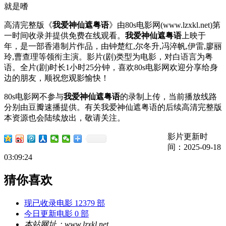
就是嗜
高清完整版《
我爱神仙遮粤语
》由80s电影网(www.lzxkl.net)第
一时间收录并提供免费在线观看。
我爱神仙遮粤语
上映于
年，是一部香港制片作品，由钟楚红,尔冬升,冯淬帆,伊雷,廖丽
玲,曹查理等领衔主演。影片(剧)类型为电影，对白语言为粤
语。全片(剧)时长1小时25分钟，喜欢80s电影网欢迎分享给身
边的朋友，顺祝您观影愉快！
80s电影网不参与
我爱神仙遮粤语
的录制上传，当前播放线路
分别由豆瓣速播提供。有关我爱神仙遮粤语的后续高清完整版
本资源也会陆续放出，敬请关注。
影片更新时
间：2025-09-18
03:09:24
猜你喜欢
现已收录电影 12379 部
今日更新电影 0 部
本站网址：www.lzxkl.net