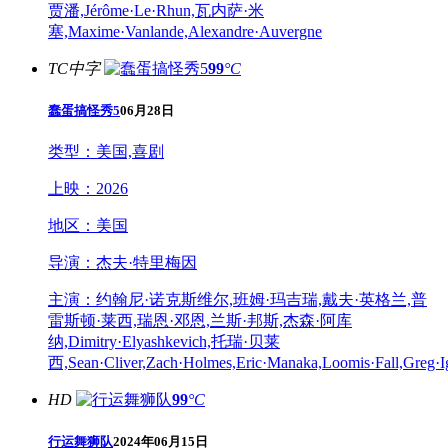
贾潘,Jérôme·Le·Rhun,瓦内萨·米
塞,Maxime·Vanlande,Alexandre·Auvergne
TC中字
99
°C
蠢蛋搞怪秀5
06月28日
类型：
美国,喜剧
上映：
2026
地区：
美国
导演：
杰夫·特里梅因
主演：
约翰尼·诺克斯维尔,班姆·玛吉瑞,戴夫·英格兰,普
雷斯顿·莱西,瑞恩·邓恩,兰斯·邦斯,杰森·阿库
纳,Dimitry·Elyashkevich,托瑞·贝莱
西,Sean·Cliver,Zach·Holmes,Eric·Manaka,Loomis·Fall,Greg·I
HD
99
°C
行运舞狮队
2024年06月15日