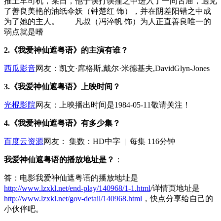
推土车司机，某日，他于误打误撞之中进入了一间古庙，遇见
了善良美艳的油纸伞妖（钟楚红 饰），并在阴差阳错之中成
为了她的主人。 凡叔（冯淬帆 饰）为人正直善良唯一的
弱点就是嗜
2.《我爱神仙遮粤语》的主演有谁？
西瓜影音
网友：凯文·席格斯,戴尔·米德基夫,DavidGlyn-Jones
3.《我爱神仙遮粤语》上映时间？
光棍影院
网友：上映播出时间是1984-05-11敬请关注！
4.《我爱神仙遮粤语》有多少集？
百度云资源
网友：
集数：
HD中字 | 每集 116分钟
我爱神仙遮粤语的播放地址是？
：
答：电影我爱神仙遮粤语的播放地址是
http://www.lzxkl.net/end-play/140968/1-1.html
/详情页地址是
http://www.lzxkl.net/gov-detail/140968.html
，快点分享给自己的
小伙伴吧。