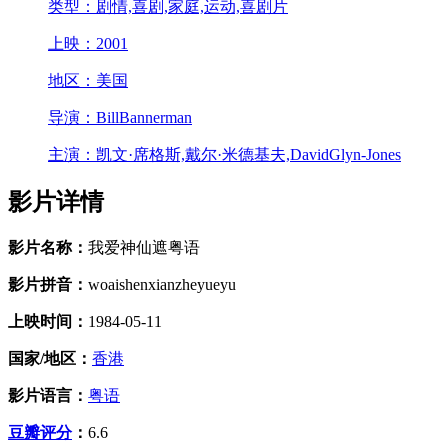
类型：
剧情,喜剧,家庭,运动,喜剧片
上映：
2001
地区：
美国
导演：
BillBannerman
主演：
凯文·席格斯,戴尔·米德基夫,DavidGlyn-Jones
影片详情
影片名称：
我爱神仙遮粤语
影片拼音：
woaishenxianzheyueyu
上映时间：
1984-05-11
国家/地区：
香港
影片语言：
粤语
豆瓣评分
：
6.6