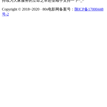
持续为大家服务的立命之本还望顺手支持一下^_^
Copyright © 2018~2020 · 80s电影网备案号：
陕ICP备17000448
号-2
中国互联网诚信示范企业
违法和不良信息举报中心
网络110报
警服务
中国互联网协会
中国互联网协会信用评价中心
公共信息
网络安全监察
可信网站