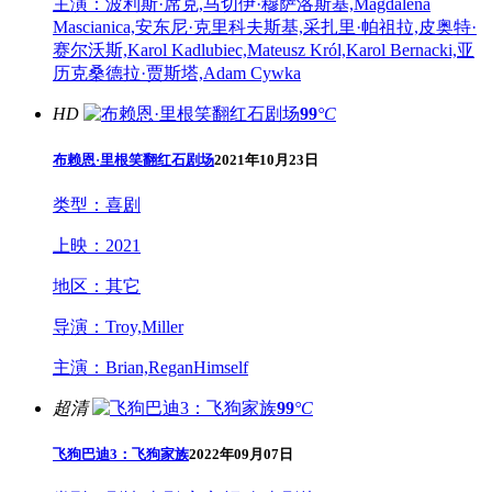
主演：
波利斯·席克,马切伊·穆萨洛斯基,Magdalena
Mascianica,安东尼·克里科夫斯基,采扎里·帕祖拉,皮奥特·
赛尔沃斯,Karol Kadlubiec,Mateusz Król,Karol Bernacki,亚
历克桑德拉·贾斯塔,Adam Cywka
HD
99
°C
布赖恩·里根笑翻红石剧场
2021年10月23日
类型：
喜剧
上映：
2021
地区：
其它
导演：
Troy,Miller
主演：
Brian,ReganHimself
超清
99
°C
飞狗巴迪3：飞狗家族
2022年09月07日