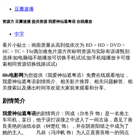
豆瓣速播
资源方
豆瓣速播
提供资源
我爱神仙遮粤语 在线播放
中字
看片小贴士：画面质量从高到低依次为 BD > HD > DVD >
HC > TC > TS(偶尔难免片源方所标明资源与实际有误请甄别
选择/如电脑端不能播放可切换手机试试/如手机端播放卡可搜
索相同资源切换线路试试)
80s电影网
为您提供《我爱神仙遮粤语》免费在线观看地址，
我爱神仙遮粤语剧情简介、相关影片推荐、相关问题解答、相
关搜索以及播出时间等欢迎大家前来观看和分享。
剧情简介
我爱神仙遮粤语
的剧情简介：阿成（尔冬升 饰）是一名推土
车司机，某日，他于误打误撞之中进入了一间古庙，遇见了善
良美艳的油纸伞妖（钟楚红 饰），并在阴差阳错之中成为了
她的主人。 凡叔（冯淬帆 饰）为人正直善良唯一的弱点