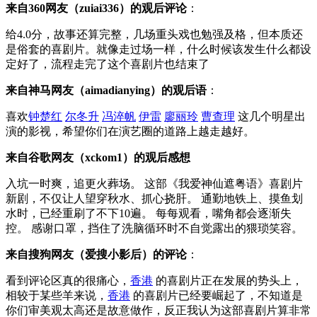
来自360网友（zuiai336）的观后评论
：
给4.0分，故事还算完整，几场重头戏也勉强及格，但本质还
是俗套的喜剧片。就像走过场一样，什么时候该发生什么都设
定好了，流程走完了这个喜剧片也结束了
来自神马网友（aimadianying）的观后语
：
喜欢
钟楚红
尔冬升
冯淬帆
伊雷
廖丽玲
曹查理
这几个明星出
演的影视，希望你们在演艺圈的道路上越走越好。
来自谷歌网友（xckom1）的观后感想
入坑一时爽，追更火葬场。 这部《我爱神仙遮粤语》喜剧片
新剧，不仅让人望穿秋水、抓心挠肝。 通勤地铁上、摸鱼划
水时，已经重刷了不下10遍。 每每观看，嘴角都会逐渐失
控。 感谢口罩，挡住了洗脑循环时不自觉露出的猥琐笑容。
来自搜狗网友（爱搜小影后）的评论
：
看到评论区真的很痛心，
香港
的喜剧片正在发展的势头上，
相较于某些羊来说，
香港
的喜剧片已经要崛起了，不知道是
你们审美观太高还是故意做作，反正我认为这部喜剧片算非常