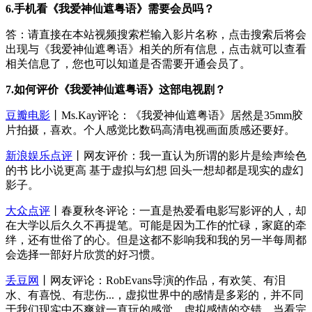
6.手机看《我爱神仙遮粤语》需要会员吗？
答：请直接在本站视频搜索栏输入影片名称，点击搜索后将会
出现与《我爱神仙遮粤语》相关的所有信息，点击就可以查看
相关信息了，您也可以知道是否需要开通会员了。
7.如何评价《我爱神仙遮粤语》这部电视剧？
豆瓣电影
丨Ms.Kay评论：《我爱神仙遮粤语》居然是35mm胶
片拍摄，喜欢。个人感觉比数码高清电视画面质感还要好。
新浪娱乐点评
丨网友评价：我一直认为所谓的影片是绘声绘色
的书 比小说更高 基于虚拟与幻想 回头一想却都是现实的虚幻
影子。
大众点评
丨春夏秋冬评论：一直是热爱看电影写影评的人，却
在大学以后久久不再提笔。可能是因为工作的忙碌，家庭的牵
绊，还有世俗了的心。但是这都不影响我和我的另一半每周都
会选择一部好片欣赏的好习惯。
丢豆网
丨网友评论：RobEvans导演的作品，有欢笑、有泪
水、有喜悦、有悲伤...，虚拟世界中的感情是多彩的，并不同
于我们现实中不爽就一直玩的感觉，虚拟感情的交错，当看完