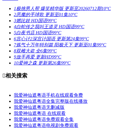
1
极挑男人帮 爆笑精华版
更新至20260712期
10°C
2
恶魔的手球歌
更新至01集
10°C
3
燃比娃
HD国语
99°C
4
白蛇传之我叫王道灵
HD国语
99°C
5
白夜书店
HD国语
99°C
6
宫心计2深宫计国语
更新第24集
99°C
7
炼气十万年特别篇 阳极天下
更新至01集
99°C
8
双雌大盗
全6集
99°C
9
放手再爱
更新HD
99°C
10
爱神之森
更新第26集
99°C

相关搜索
我爱神仙遮粤语手机在线观看免费
我爱神仙遮粤语全集完整版在线播放
我爱神仙遮粤语无删减版
我爱神仙遮粤语 在线观看
我爱神仙遮粤语免费观看全集
我爱神仙遮粤语电视剧免费观看