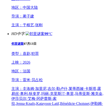
地区：
中国大陆
导演：
蔺子建
主演：
于根艺,张刚
HD中字
99
°C
邻里谜案
07月13日
类型：
喜剧,犯罪
上映：
2026
地区：
法国
导演：
雷米·贝占松
主演：
圭洛姆·加里尼,吉尔·勒卢什,莱蒂西娅·卡斯塔,露
易丝·奥利-狄奎罗,玛丽-克里斯汀·奥里,马蒂亚斯·雅克金,
伊莎贝尔·艾梅·冈萨蕾斯-索
拉,Jenna·Knafo,Katayoon·Latif,Bénédicte·Choisnet,伊勒姆·