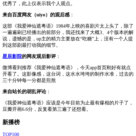
优秀了，此上仅表示我个人观点。
来自百度网友（uiyo）的观后感
：
这部《我爱神仙遮粤语》1984年上映的喜剧片太上头了，除了
一遍遍刷已经播出的前部分，我还找来了大概3、4个版本的解
说，遗憾的是，up主的精力主要放在“吃糖”上，没有一个人提
到这部剧最打动我的细节。
星辰影院
的网友观后影评
：
微博看到推荐《我爱神仙遮粤语》，今天app首页刚好有就点
开看了。这影像感，这台词，这水水垮垮的制作水准，过去的
三十分钟每一分都是煎熬
来自站长的胡乱评论
：
《我爱神仙遮粤语》应该是今年目前为止最有爆相的片子了，
豆瓣开画6.6分，反复看第三遍了还想看。
新播榜
TOP100