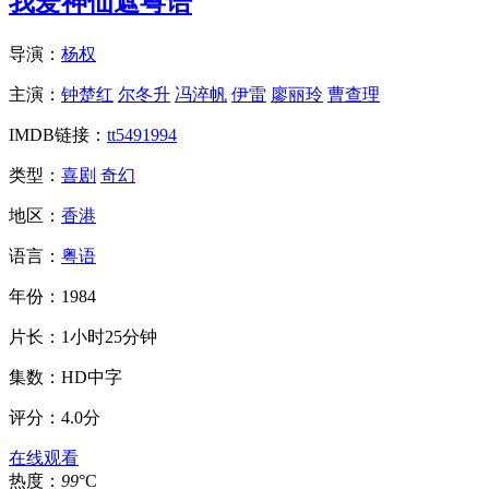
我爱神仙遮粤语
导演：
杨权
主演：
钟楚红
尔冬升
冯淬帆
伊雷
廖丽玲
曹查理
IMDB链接：
tt5491994
类型：
喜剧
奇幻
地区：
香港
语言：
粤语
年份：
1984
片长：
1小时25分钟
集数：
HD中字
评分：
4.0分
在线观看
热度：
99
°C