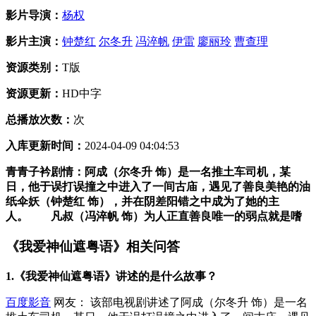
影片导演：
杨权
影片主演：
钟楚红
尔冬升
冯淬帆
伊雷
廖丽玲
曹查理
资源类别：
T版
资源更新：
HD中字
总播放次数：
次
入库更新时间：
2024-04-09 04:04:53
青青子衿剧情：阿成（尔冬升 饰）是一名推土车司机，某
日，他于误打误撞之中进入了一间古庙，遇见了善良美艳的油
纸伞妖（钟楚红 饰），并在阴差阳错之中成为了她的主
人。 凡叔（冯淬帆 饰）为人正直善良唯一的弱点就是嗜
《我爱神仙遮粤语》相关问答
1.《我爱神仙遮粤语》讲述的是什么故事？
百度影音
网友： 该部电视剧讲述了阿成（尔冬升 饰）是一名