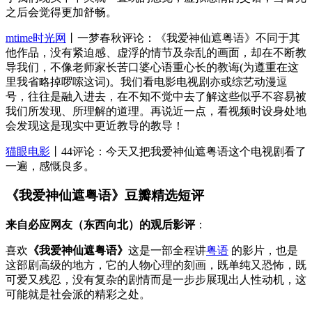
之后会觉得更加舒畅。
mtime时光网
丨一梦春秋评论：《我爱神仙遮粤语》不同于其
他作品，没有紧迫感、虚浮的情节及杂乱的画面，却在不断教
导我们，不像老师家长苦口婆心语重心长的教诲(为遵重在这
里我省略掉啰嗦这词)。我们看电影电视剧亦或综艺动漫逗
号，往往是融入进去，在不知不觉中去了解这些似乎不容易被
我们所发现、所理解的道理。再说近一点，看视频时设身处地
会发现这是现实中更近教导的教导！
猫眼电影
丨44评论：今天又把我爱神仙遮粤语这个电视剧看了
一遍，感慨良多。
《我爱神仙遮粤语》豆瓣精选短评
来自必应网友（东西向北）的观后影评
：
喜欢
《我爱神仙遮粤语》
这是一部全程讲
粤语
的影片，也是
这部剧高级的地方，它的人物心理的刻画，既单纯又恐怖，既
可爱又残忍，没有复杂的剧情而是一步步展现出人性动机，这
可能就是社会派的精彩之处。