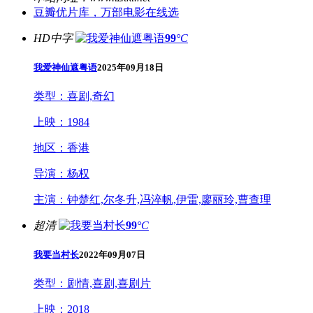
豆瓣优片库，万部电影在线选
HD中字
99
°C
我爱神仙遮粤语
2025年09月18日
类型：
喜剧,奇幻
上映：
1984
地区：
香港
导演：
杨权
主演：
钟楚红,尔冬升,冯淬帆,伊雷,廖丽玲,曹查理
超清
99
°C
我要当村长
2022年09月07日
类型：
剧情,喜剧,喜剧片
上映：
2018