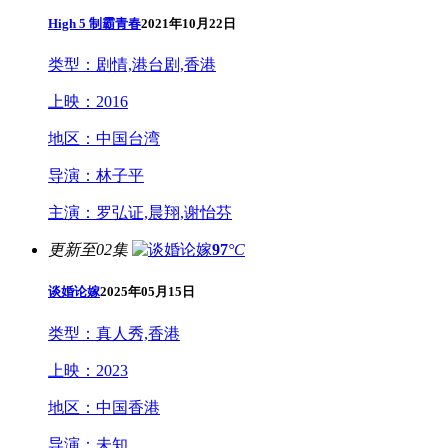
High 5 制霸青春
2021年10月22日
类型：
剧情,港台剧,香港
上映：
2016
地区：
中国台湾
导演：
林子平
主演：
罗弘证,晨翔,谢怡芬
更新至02集
97
°C
谈婚论嫁
2025年05月15日
类型：
真人秀,香港
上映：
2023
地区：
中国香港
导演：
未知