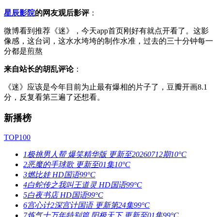
星辰影院
的网友观后影评
：
微博看到推荐《迷》，今天app首页刚好有就点开看了。这影
像感，这台词，这水水垮垮的制作水准，过去的三十分钟每一
分都是煎熬
来自站长的胡乱评论
：
《迷》应该是今年目前为止最有爆相的片子了，豆瓣开画8.1
分，反复看第三遍了还想看。
新播榜
TOP100
1
极挑男人帮 爆笑精华版
更新至20260712期
10°C
2
恶魔的手球歌
更新至01集
10°C
3
燃比娃
HD国语
99°C
4
白蛇传之我叫王道灵
HD国语
99°C
5
白夜书店
HD国语
99°C
6
宫心计2深宫计国语
更新第24集
99°C
7
炼气十万年特别篇 阳极天下
更新至01集
99°C