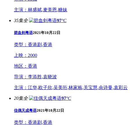
主演：
林盛斌,麦美恩,糖妹
35集全
97
°C
碧血剑粤语
2021年10月22日
类型：
香港剧,香港
上映：
2000
地区：
香港
导演：
李添胜,袁晓波
主演：
江华,欧子欣,吴美珩,林家栋,关宝慧,佘诗曼,袁彩云
20集全
97
°C
佳偶天成粤语
2021年10月22日
类型：
香港剧,香港