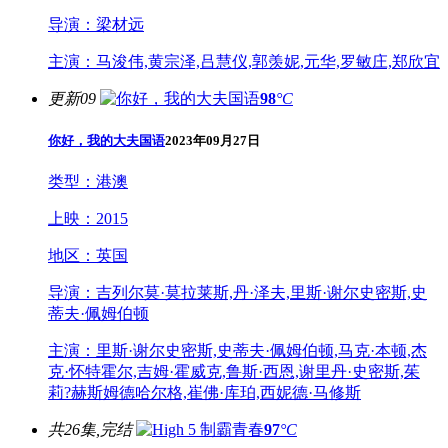
导演：
梁材远
主演：
马浚伟,黄宗泽,吕慧仪,郭羡妮,元华,罗敏庄,郑欣宜
更新09
98
°C
你好，我的大夫国语
2023年09月27日
类型：
港澳
上映：
2015
地区：
英国
导演：
吉列尔莫·莫拉莱斯,丹·泽夫,里斯·谢尔史密斯,史
蒂夫·佩姆伯顿
主演：
里斯·谢尔史密斯,史蒂夫·佩姆伯顿,马克·本顿,杰
克·怀特霍尔,吉姆·霍威克,鲁斯·西恩,谢里丹·史密斯,茱
莉?赫斯姆德哈尔格,崔佛·库珀,西妮德·马修斯
共26集,完结
97
°C