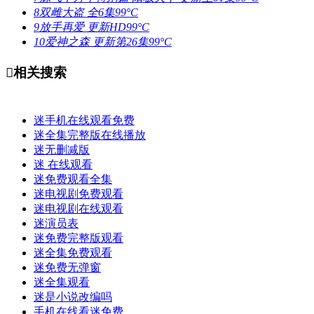
8
双雌大盗
全6集
99°C
9
放手再爱
更新HD
99°C
10
爱神之森
更新第26集
99°C

相关搜索
迷手机在线观看免费
迷全集完整版在线播放
迷无删减版
迷 在线观看
迷免费观看全集
迷电视剧免费观看
迷电视剧在线观看
迷演员表
迷免费完整版观看
迷全集免费观看
迷免费无弹窗
迷全集观看
迷是小说改编吗
手机在线看迷免费