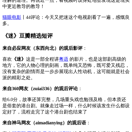
理解的道理。再说近一点，看视频时设身处地会发现这是现实
中更近教导的教导！
猫眼电影
丨44评论：今天又把迷这个电视剧看了一遍，感慨良
多。
《迷》豆瓣精选短评
来自必应网友（东西向北）的观后影评
：
喜欢
《迷》
这是一部全程讲
粤语
的影片，也是这部剧高级的
地方，它的人物心理的刻画，既单纯又恐怖，既可爱又残忍，
没有复杂的剧情而是一步步展现出人性动机，这可能就是社会
派的精彩之处。
来自360网友（zuiai336）的观后评论
：
给6.0分，故事还算完整，几场重头戏也勉强及格，但本质还
是俗套的港台剧。就像走过场一样，什么时候该发生什么都设
定好了，流程走完了这个港台剧也结束了
来自神马网友（aimadianying）的观后语
：