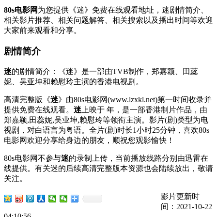
80s电影网
为您提供《迷》免费在线观看地址，迷剧情简介、
相关影片推荐、相关问题解答、相关搜索以及播出时间等欢迎
大家前来观看和分享。
剧情简介
迷
的剧情简介：《迷》是一部由TVB制作，郑嘉颖、田蕊
妮、吴亚坤和赖慰玲主演的香港电视剧。
高清完整版《
迷
》由80s电影网(www.lzxkl.net)第一时间收录并
提供免费在线观看。
迷
上映于 年，是一部香港制片作品，由
郑嘉颖,田蕊妮,吴业坤,赖慰玲等领衔主演。影片(剧)类型为电
视剧，对白语言为粤语。全片(剧)时长1小时25分钟，喜欢80s
电影网欢迎分享给身边的朋友，顺祝您观影愉快！
80s电影网不参与
迷
的录制上传，当前播放线路分别由迅雷在
线提供。有关迷的后续高清完整版本资源也会陆续放出，敬请
关注。
影片更新时
间：2021-10-22
04:10:56