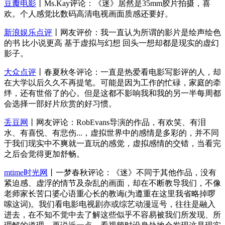
豆瓣电影
丨Ms.Kay评论：《迷》居然是35mm胶片拍摄，喜
欢。个人感觉比数码高清电视画面质感还要好。
新浪娱乐点评
丨网友评价：我一直认为所谓的影片是绘声绘色
的书 比小说更高 基于虚拟与幻想 回头一想却都是现实的虚幻
影子。
大众点评
丨春夏秋冬评论：一直是热爱看电影写影评的人，却
在大学以后久久不再提笔。可能是因为工作的忙碌，家庭的牵
绊，还有世俗了的心。但是这都不影响我和我的另一半每周都
会选择一部好片欣赏的好习惯。
丢豆网
丨网友评论：RobEvans导演的作品，有欢笑、有泪
水、有喜悦、有悲伤...，虚拟世界中的感情是多彩的，并不同
于我们现实中不爽就一直玩的感觉，虚拟感情的交错，当看完
之后会觉得更加舒畅。
mtime时光网
丨一梦春秋评论：《迷》不同于其他作品，没有
紧迫感、虚浮的情节及杂乱的画面，却在不断教导我们，不像
老师家长苦口婆心语重心长的教诲(为遵重在这里我省略掉啰
嗦这词)。我们看电影电视剧亦或综艺动漫逗号，往往是融入
进去，在不知不觉中去了解这些似乎不容易被我们所发现、所