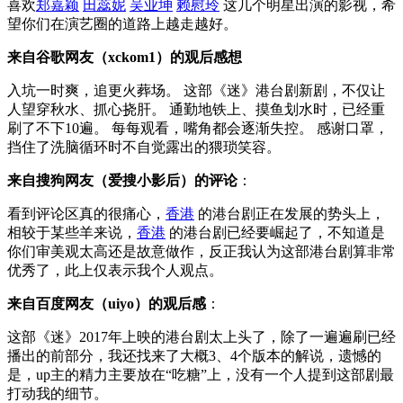
喜欢
郑嘉颖
田蕊妮
吴业坤
赖慰玲
这几个明星出演的影视，希
望你们在演艺圈的道路上越走越好。
来自谷歌网友（xckom1）的观后感想
入坑一时爽，追更火葬场。 这部《迷》港台剧新剧，不仅让
人望穿秋水、抓心挠肝。 通勤地铁上、摸鱼划水时，已经重
刷了不下10遍。 每每观看，嘴角都会逐渐失控。 感谢口罩，
挡住了洗脑循环时不自觉露出的猥琐笑容。
来自搜狗网友（爱搜小影后）的评论
：
看到评论区真的很痛心，
香港
的港台剧正在发展的势头上，
相较于某些羊来说，
香港
的港台剧已经要崛起了，不知道是
你们审美观太高还是故意做作，反正我认为这部港台剧算非常
优秀了，此上仅表示我个人观点。
来自百度网友（uiyo）的观后感
：
这部《迷》2017年上映的港台剧太上头了，除了一遍遍刷已经
播出的前部分，我还找来了大概3、4个版本的解说，遗憾的
是，up主的精力主要放在“吃糖”上，没有一个人提到这部剧最
打动我的细节。