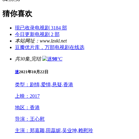
猜你喜欢
现已收录电视剧 3184 部
今日更新电视剧 2 部
本站网址：www.lzxkl.net
豆瓣优片库，万部电视剧在线选
共30集,完结
98
°C
迷
2021年10月22日
类型：
剧情,爱情,悬疑,香港
上映：
2017
地区：
香港
导演：
王心慰
主演：
郑嘉颖,田蕊妮,吴业坤,赖慰玲