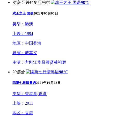
更新至第41集已完结
98
°C
戏王之王 国语
2022年05月05日
类型：
港澳
上映：
1994
地区：
中国香港
导演：
戚其义
主演：
方刚江华吕颂贤林祖辉
20集全
98
°C
隔离七日情粤语
2021年10月22日
类型：
香港剧,香港
上映：
2011
地区：
香港