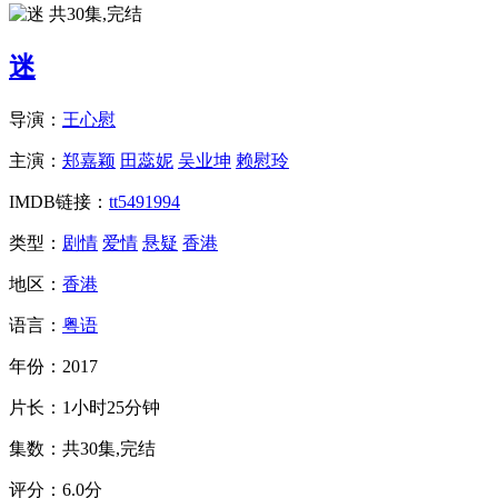
共30集,完结
迷
导演：
王心慰
主演：
郑嘉颖
田蕊妮
吴业坤
赖慰玲
IMDB链接：
tt5491994
类型：
剧情
爱情
悬疑
香港
地区：
香港
语言：
粤语
年份：
2017
片长：
1小时25分钟
集数：
共30集,完结
评分：
6.0分