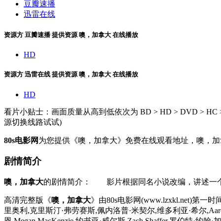
豆瓣速播
迅雷在线
资源方
豆瓣速播
提供资源
噢，加拿大 在线播放
HD
资源方
迅雷在线
提供资源
噢，加拿大 在线播放
HD
看片小贴士：画面质量从高到低依次为 BD > HD > DVD >
源切换线路试试)
80s电影网
为您提供《噢，加拿大》免费在线观看地址，噢，加
剧情简介
噢，加拿大
的剧情简介： 影片根据同名小说改编，讲述一
高清完整版《
噢，加拿大
》由80s电影网(www.lzxkl.net
里奥利,克里斯汀·弗劳赛斯,佩内洛普·米契尔,维多利亚·希尔,Aaron,R
恩,Megan,MacKenzie,约书亚·威尔斯,Zach,Shaffer