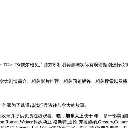
 HC > TC > TS(偶尔难免片源方所标明资源与实际有误请甄
拿大剧情简介、相关影片推荐、相关问题解答、相关搜索以及播
个作家为了逃避越战征兵逃往加拿大的故事。
)第一时间收录并提供免费在线观看。
噢，加拿大
上映于 年，是一部美国制
oman,Weiner,科妮莉亚·格斯特,迪伦·弗拉施纳,Gregory,Con
,罗伯特·约翰·加拉格尔,Amanda,Lea,Mason等领衔主演。影片(剧)