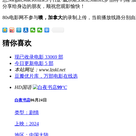
分享给身边的朋友，顺祝您观影愉快！
80s电影网不参与
噢，加拿大
的录制上传，当前播放线路分别由
猜你喜欢
现已收录电影 33069 部
今日更新电影 5 部
本站网址：www.lzxkl.net
豆瓣优片库，万部电影在线选
HD国语
99
°C
白夜书店
06月24日
类型：
剧情
上映：
2024
地区：
中国大陆