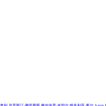
里斯汀·弗劳赛斯,佩内洛普·米契尔,维多利亚·希尔,Aaron,Roman,W