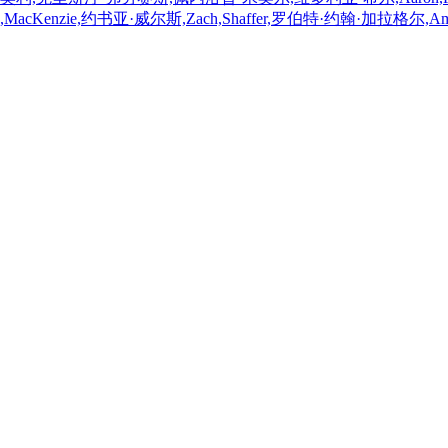
enzie,约书亚·威尔斯,Zach,Shaffer,罗伯特·约翰·加拉格尔,Amand