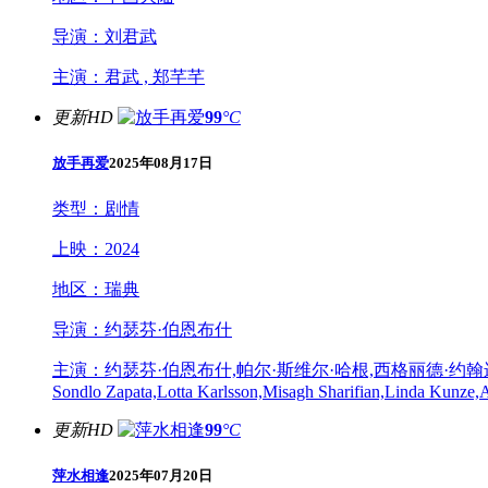
导演：
刘君武
主演：
君武 , 郑芊芊
更新HD
99
°C
放手再爱
2025年08月17日
类型：
剧情
上映：
2024
地区：
瑞典
导演：
约瑟芬·伯恩布什
主演：
约瑟芬·伯恩布什,帕尔·斯维尔·哈根,西格丽德·约翰逊,Olle Tikka
Sondlo Zapata,Lotta Karlsson,Misagh Sharifian,Linda Kunze,
更新HD
99
°C
萍水相逢
2025年07月20日