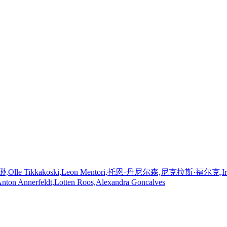
koski,Leon Mentori,托恩·丹尼尔森,尼克拉斯·福尔克,Irma J?mhammar
Anton Annerfeldt,Lotten Roos,Alexandra Goncalves