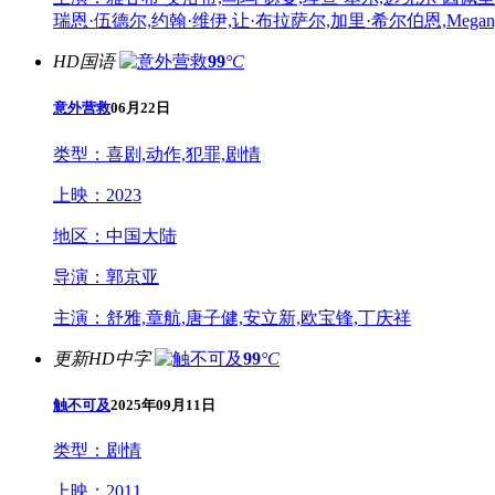
瑞恩·伍德尔,约翰·维伊,让·布拉萨尔,加里·希尔伯恩,Megan,MacK
HD国语
99
°C
意外营救
06月22日
类型：
喜剧,动作,犯罪,剧情
上映：
2023
地区：
中国大陆
导演：
郭京亚
主演：
舒雅,章航,唐子健,安立新,欧宝锋,丁庆祥
更新HD中字
99
°C
触不可及
2025年09月11日
类型：
剧情
上映：
2011