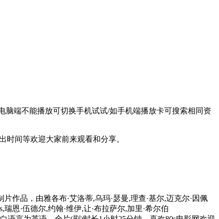
别选择/如电脑端不能播放可切换手机试试/如手机端播放卡可搜索相同资
出时间等欢迎大家前来观看和分享。
片作品，由雅各布·艾洛蒂,乌玛·瑟曼,理查·基尔,迈克尔·因佩
nors,瑞恩·伍德尔,约翰·维伊,让·布拉萨尔,加里·希尔伯
类型为电影，对白语言为英语。全片(剧)时长1小时25分钟，喜欢80s电影网欢迎