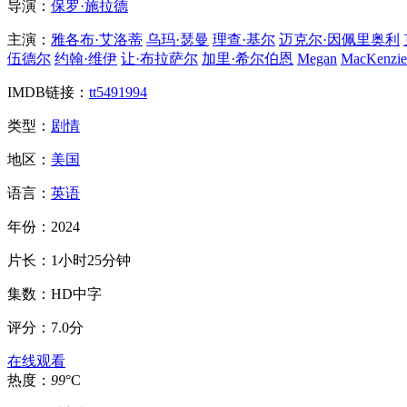
导演：
保罗·施拉德
主演：
雅各布·艾洛蒂
乌玛·瑟曼
理查·基尔
迈克尔·因佩里奥利
伍德尔
约翰·维伊
让·布拉萨尔
加里·希尔伯恩
Megan
MacKenzie
IMDB链接：
tt5491994
类型：
剧情
地区：
美国
语言：
英语
年份：
2024
片长：
1小时25分钟
集数：
HD中字
评分：
7.0分
在线观看
热度：
99
°C