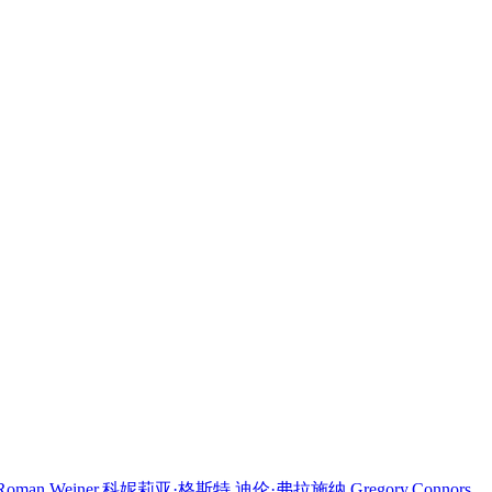
einer,科妮莉亚·格斯特,迪伦·弗拉施纳,Gregory,Connors,