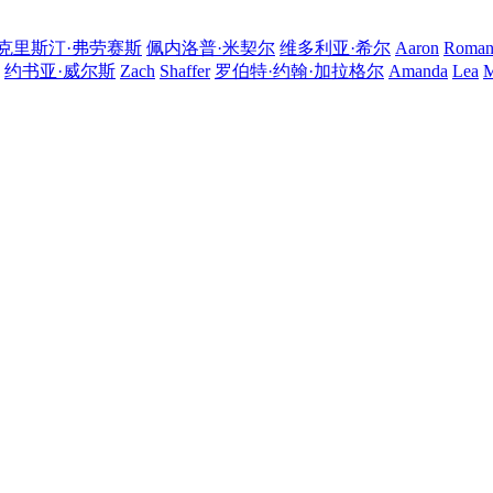
克里斯汀·弗劳赛斯
佩内洛普·米契尔
维多利亚·希尔
Aaron
Roma
约书亚·威尔斯
Zach
Shaffer
罗伯特·约翰·加拉格尔
Amanda
Lea
M