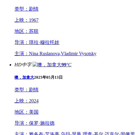
类型：
剧情
上映：
1967
地区：
苏联
导演：
琪拉·穆拉托娃
主演：
Nina Ruslanova,Vladimir Vysotsky
HD中字
99
°C
噢，加拿大
2025年05月13日
类型：
剧情
上映：
2024
地区：
美国
导演：
保罗·施拉德
主演：
雅各布·艾洛蒂,乌玛·瑟曼,理查·基尔,迈克尔·因佩里奥利,克