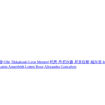
koski,Leon Mentori,托恩·丹尼尔森,尼克拉斯·福尔克,Irma J?mhammar
Anton Annerfeldt,Lotten Roos,Alexandra Goncalves