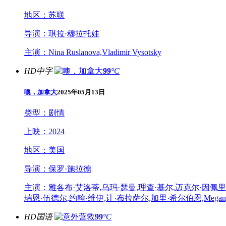
地区：
苏联
导演：
琪拉·穆拉托娃
主演：
Nina Ruslanova,Vladimir Vysotsky
HD中字
99
°C
噢，加拿大
2025年05月13日
类型：
剧情
上映：
2024
地区：
美国
导演：
保罗·施拉德
主演：
雅各布·艾洛蒂,乌玛·瑟曼,理查·基尔,迈克尔·因佩里奥利,克
瑞恩·伍德尔,约翰·维伊,让·布拉萨尔,加里·希尔伯恩,Megan,MacK
HD国语
99
°C