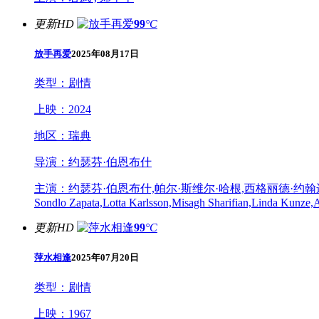
更新HD
99
°C
放手再爱
2025年08月17日
类型：
剧情
上映：
2024
地区：
瑞典
导演：
约瑟芬·伯恩布什
主演：
约瑟芬·伯恩布什,帕尔·斯维尔·哈根,西格丽德·约翰逊,Olle Tikka
Sondlo Zapata,Lotta Karlsson,Misagh Sharifian,Linda Kunze,
更新HD
99
°C
萍水相逢
2025年07月20日
类型：
剧情
上映：
1967