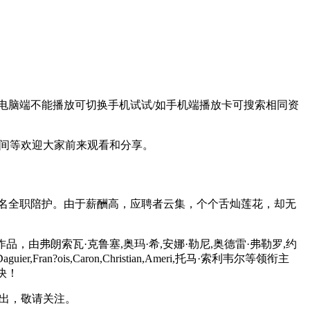
别选择/如电脑端不能播放可切换手机试试/如手机端播放卡可搜索相同资
间等欢迎大家前来观看和分享。
床，欲招聘一名全职陪护。由于薪酬高，应聘者云集，个个舌灿莲花，却无
品，由弗朗索瓦·克鲁塞,奥玛·希,安娜·勒尼,奥德雷·弗勒罗,约
uier,Fran?ois,Caron,Christian,Ameri,托马·索利韦尔等领衔主
快！
出，敬请关注。