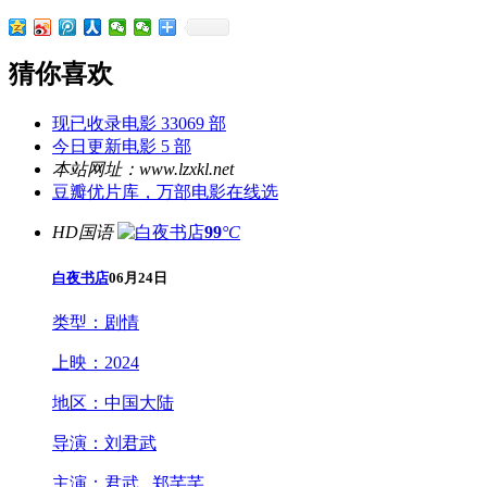
猜你喜欢
现已收录电影 33069 部
今日更新电影 5 部
本站网址：www.lzxkl.net
豆瓣优片库，万部电影在线选
HD国语
99
°C
白夜书店
06月24日
类型：
剧情
上映：
2024
地区：
中国大陆
导演：
刘君武
主演：
君武 , 郑芊芊