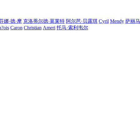
芬娜·德·摩
克洛蒂尔德·莫莱特
阿尔芭·贝露琪
Cyril
Mendy
萨丽马
n?ois
Caron
Christian
Ameri
托马·索利韦尔