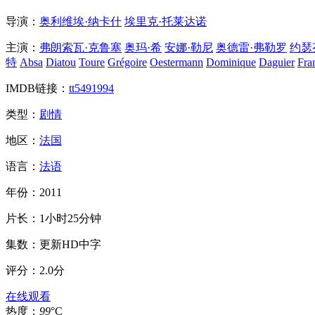
导演：
奥利维埃·纳卡什
埃里克·托莱达诺
主演：
弗朗索瓦·克鲁塞
奥玛·希
安娜·勒尼
奥德雷·弗勒罗
约瑟
特
Absa
Diatou
Toure
Grégoire
Oestermann
Dominique
Daguier
Fra
IMDB链接：
tt5491994
类型：
剧情
地区：
法国
语言：
法语
年份：
2011
片长：
1小时25分钟
集数：
更新HD中字
评分：
2.0分
在线观看
热度：
99
°C