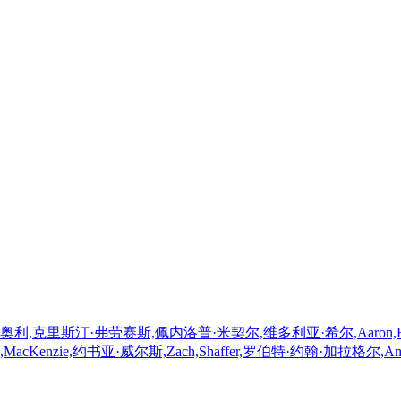
里斯汀·弗劳赛斯,佩内洛普·米契尔,维多利亚·希尔,Aaron,Roman,W
enzie,约书亚·威尔斯,Zach,Shaffer,罗伯特·约翰·加拉格尔,Amand