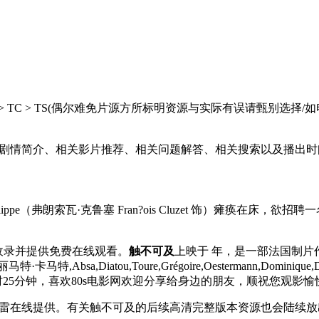
 HC > TC > TS(偶尔难免片源方所标明资源与实际有误请甄
剧情简介、相关影片推荐、相关问题解答、相关搜索以及播出时
pe（弗朗索瓦·克鲁塞 Fran?ois Cluzet 饰）瘫痪在
第一时间收录并提供免费在线观看。
触不可及
上映于 年，是一部法国制片作
bsa,Diatou,Toure,Grégoire,Oestermann,Dominique,Dag
时25分钟，喜欢80s电影网欢迎分享给身边的朋友，顺祝您观影愉
雷在线提供。有关触不可及的后续高清完整版本资源也会陆续放