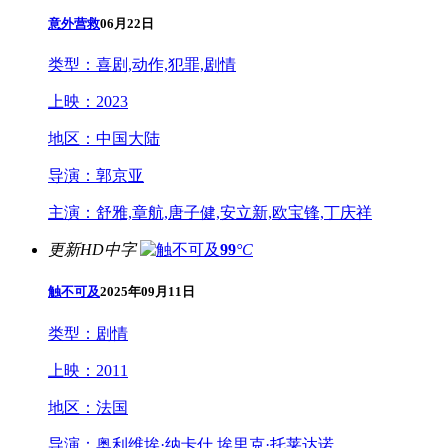
意外营救
06月22日
类型：
喜剧,动作,犯罪,剧情
上映：
2023
地区：
中国大陆
导演：
郭京亚
主演：
舒雅,章航,唐子健,安立新,欧宝锋,丁庆祥
更新HD中字
99
°C
触不可及
2025年09月11日
类型：
剧情
上映：
2011
地区：
法国
导演：
奥利维埃·纳卡什,埃里克·托莱达诺