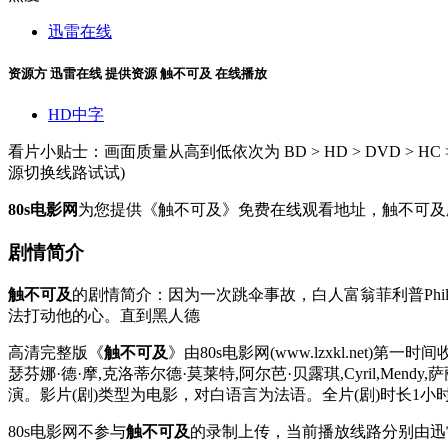
迅雷在线
资源方
迅雷在线
提供资源
触不可及 在线播放
HD中字
看片小贴士：画面质量从高到低依次为 BD > HD > DVD >
源切换线路试试)
80s电影网
为您提供《触不可及》免费在线观看地址，触不可及
剧情简介
触不可及
的剧情简介：因为一次跳伞事故，白人富翁菲利普Philip
法打动他的心。直到黑人德
高清完整版《
触不可及
》由80s电影网(www.lzxkl.net)
瑟芬娜·德·摩,克洛蒂尔德·莫莱特,阿尔芭·贝露琪,Cyril,Mendy,萨丽马特·卡马特,A
演。影片(剧)类型为电影，对白语言为法语。全片(剧)时长1小
80s电影网不参与
触不可及
的录制上传，当前播放线路分别由迅