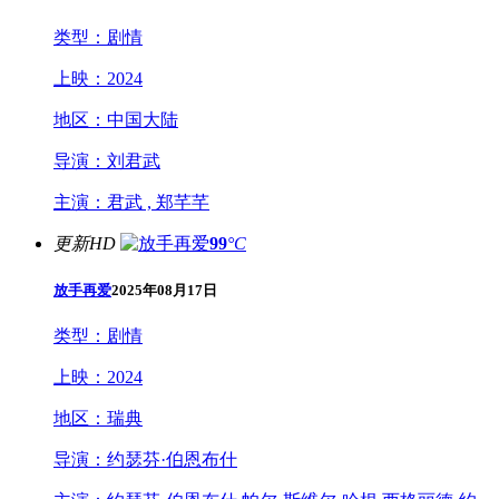
类型：
剧情
上映：
2024
地区：
中国大陆
导演：
刘君武
主演：
君武 , 郑芊芊
更新HD
99
°C
放手再爱
2025年08月17日
类型：
剧情
上映：
2024
地区：
瑞典
导演：
约瑟芬·伯恩布什