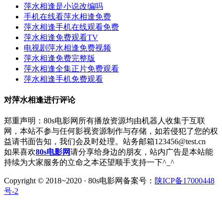
萍水相逢是小说改编吗
手机在线看萍水相逢免费
萍水相逢手机在线观看免费
萍水相逢免费观看TV
电视剧萍水相逢免费视频
萍水相逢免费完整版
萍水相逢全集正片免费观看
萍水相逢手机免费观看
对
萍水相逢
进行评论
郑重声明：80s电影网所有播放资源均由机器人收集于互联
网，本站不参与任何影视资源制作与存储，如若侵犯了您的权
益请书面告知，我们会及时处理。站务邮箱123456@test.cn
如果喜欢
80s电影网
请分享给身边的朋友，站内广告是本站能
持续为大家服务的立命之本还望顺手支持一下^_^
Copyright © 2018~2020 · 80s电影网备案号：
陕ICP备17000448
号-2
中国互联网诚信示范企业
违法和不良信息举报中心
网络110报
警服务
中国互联网协会
中国互联网协会信用评价中心
公共信息