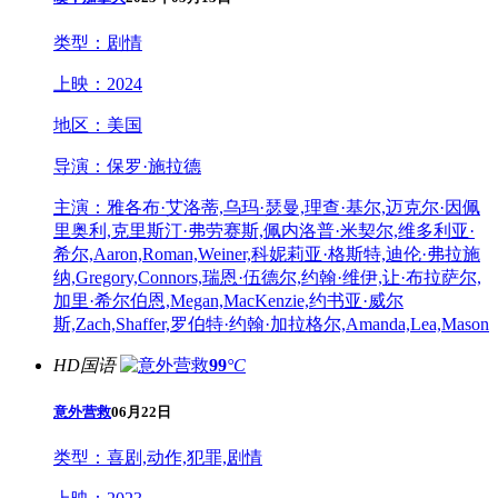
类型：
剧情
上映：
2024
地区：
美国
导演：
保罗·施拉德
主演：
雅各布·艾洛蒂,乌玛·瑟曼,理查·基尔,迈克尔·因佩
里奥利,克里斯汀·弗劳赛斯,佩内洛普·米契尔,维多利亚·
希尔,Aaron,Roman,Weiner,科妮莉亚·格斯特,迪伦·弗拉施
纳,Gregory,Connors,瑞恩·伍德尔,约翰·维伊,让·布拉萨尔,
加里·希尔伯恩,Megan,MacKenzie,约书亚·威尔
斯,Zach,Shaffer,罗伯特·约翰·加拉格尔,Amanda,Lea,Mason
HD国语
99
°C
意外营救
06月22日
类型：
喜剧,动作,犯罪,剧情