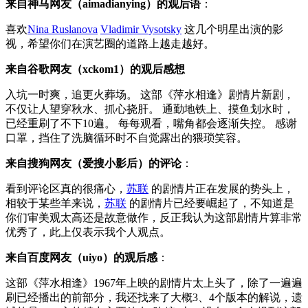
来自神马网友（aimadianying）的观后语
：
喜欢
Nina Ruslanova
Vladimir Vysotsky
这几个明星出演的影
视，希望你们在演艺圈的道路上越走越好。
来自谷歌网友（xckom1）的观后感想
入坑一时爽，追更火葬场。 这部《萍水相逢》剧情片新剧，
不仅让人望穿秋水、抓心挠肝。 通勤地铁上、摸鱼划水时，
已经重刷了不下10遍。 每每观看，嘴角都会逐渐失控。 感谢
口罩，挡住了洗脑循环时不自觉露出的猥琐笑容。
来自搜狗网友（爱搜小影后）的评论
：
看到评论区真的很痛心，
苏联
的剧情片正在发展的势头上，
相较于某些羊来说，
苏联
的剧情片已经要崛起了，不知道是
你们审美观太高还是故意做作，反正我认为这部剧情片算非常
优秀了，此上仅表示我个人观点。
来自百度网友（uiyo）的观后感
：
这部《萍水相逢》1967年上映的剧情片太上头了，除了一遍遍
刷已经播出的前部分，我还找来了大概3、4个版本的解说，遗