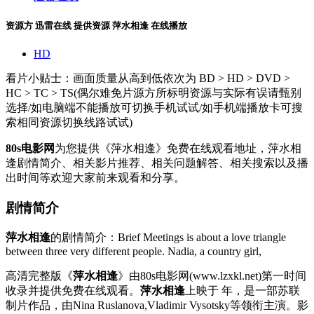
资源方
迅雷在线
提供资源
萍水相逢 在线播放
HD
看片小贴士：画面质量从高到低依次为 BD > HD > DVD >
HC > TC > TS(偶尔难免片源方所标明资源与实际有误请甄别
选择/如电脑端不能播放可切换手机试试/如手机端播放卡可搜
索相同资源切换线路试试)
80s电影网
为您提供《萍水相逢》免费在线观看地址，萍水相
逢剧情简介、相关影片推荐、相关问题解答、相关搜索以及播
出时间等欢迎大家前来观看和分享。
剧情简介
萍水相逢
的剧情简介：Brief Meetings is about a love triangle
between three very different people. Nadia, a country girl,
高清完整版《
萍水相逢
》由80s电影网(www.lzxkl.net)第一时间
收录并提供免费在线观看。
萍水相逢
上映于 年，是一部苏联
制片作品，由Nina Ruslanova,Vladimir Vysotsky等领衔主演。影