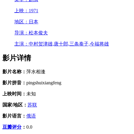
上映：
1971
地区：
日本
导演：
松本俊夫
主演：
中村贺津雄,唐十郎,三条泰子,今福将雄
影片详情
影片名称：
萍水相逢
影片拼音：
pingshuixiangfeng
上映时间：
未知
国家/地区：
苏联
影片语言：
俄语
豆瓣评分
：
0.0