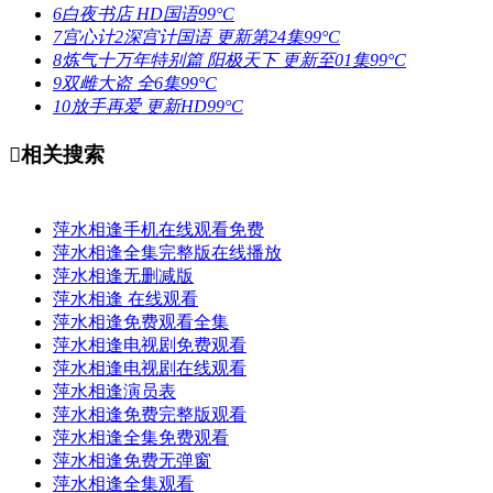
6
白夜书店
HD国语
99°C
7
宫心计2深宫计国语
更新第24集
99°C
8
炼气十万年特别篇 阳极天下
更新至01集
99°C
9
双雌大盗
全6集
99°C
10
放手再爱
更新HD
99°C

相关搜索
萍水相逢手机在线观看免费
萍水相逢全集完整版在线播放
萍水相逢无删减版
萍水相逢 在线观看
萍水相逢免费观看全集
萍水相逢电视剧免费观看
萍水相逢电视剧在线观看
萍水相逢演员表
萍水相逢免费完整版观看
萍水相逢全集免费观看
萍水相逢免费无弹窗
萍水相逢全集观看