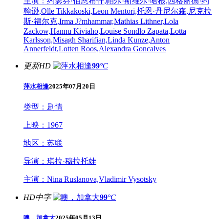
主演：
约瑟芬·伯恩布什,帕尔·斯维尔·哈根,西格丽德·约
翰逊,Olle Tikkakoski,Leon Mentori,托恩·丹尼尔森,尼克拉
斯·福尔克,Irma J?mhammar,Mathias Lithner,Lola
Zackow,Hannu Kiviaho,Louise Sondlo Zapata,Lotta
Karlsson,Misagh Sharifian,Linda Kunze,Anton
Annerfeldt,Lotten Roos,Alexandra Goncalves
更新HD
99
°C
萍水相逢
2025年07月20日
类型：
剧情
上映：
1967
地区：
苏联
导演：
琪拉·穆拉托娃
主演：
Nina Ruslanova,Vladimir Vysotsky
HD中字
99
°C
噢，加拿大
2025年05月13日