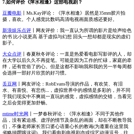
7.如何评价《萍水相逢》这部电视剧？
豆瓣电影
丨Ms.Kay评论：《萍水相逢》居然是35mm胶片拍
摄，喜欢。个人感觉比数码高清电视画面质感还要好。
新浪娱乐点评
丨网友评价：我一直认为所谓的影片是绘声绘色
的书 比小说更高 基于虚拟与幻想 回头一想却都是现实的虚幻
影子。
大众点评
丨春夏秋冬评论：一直是热爱看电影写影评的人，却
在大学以后久久不再提笔。可能是因为工作的忙碌，家庭的牵
绊，还有世俗了的心。但是这都不影响我和我的另一半每周都
会选择一部好片欣赏的好习惯。
丢豆网
丨网友评论：RobEvans导演的作品，有欢笑、有泪
水、有喜悦、有悲伤...，虚拟世界中的感情是多彩的，并不同
于我们现实中不爽就一直玩的感觉，虚拟感情的交错，当看完
之后会觉得更加舒畅。
mtime时光网
丨一梦春秋评论：《萍水相逢》不同于其他作
品，没有紧迫感、虚浮的情节及杂乱的画面，却在不断教导我
们，不像老师家长苦口婆心语重心长的教诲(为遵重在这里我
省略掉啰嗦这词)。我们看电影电视剧亦或综艺动漫逗号，往