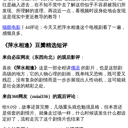
往是融入进去，在不知不觉中去了解这些似乎不容易被我们所
发现、所理解的道理。再说近一点，看视频时设身处地会发现
这是现实中更近教导的教导！
猫眼电影
丨44评论：今天又把萍水相逢这个电视剧看了一遍，
感慨良多。
《萍水相逢》豆瓣精选短评
来自必应网友（东西向北）的观后影评
：
喜欢
《萍水相逢》
这是一部全程讲
俄语
的影片，也是这部剧
高级的地方，它的人物心理的刻画，既单纯又恐怖，既可爱又
残忍，没有复杂的剧情而是一步步展现出人性动机，这可能就
是社会派的精彩之处。
来自360网友（zuiai336）的观后评论
：
给9.0分，故事还算完整，几场重头戏也勉强及格，但本质还
是俗套的剧情片。就像走过场一样，什么时候该发生什么都设
定好了，流程走完了这个剧情片也结束了