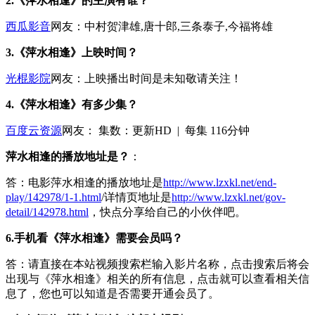
2.《萍水相逢》的主演有谁？
西瓜影音
网友：中村贺津雄,唐十郎,三条泰子,今福将雄
3.《萍水相逢》上映时间？
光棍影院
网友：上映播出时间是未知敬请关注！
4.《萍水相逢》有多少集？
百度云资源
网友：
集数：
更新HD | 每集 116分钟
萍水相逢的播放地址是？
：
答：电影萍水相逢的播放地址是
http://www.lzxkl.net/end-
play/142978/1-1.html
/详情页地址是
http://www.lzxkl.net/gov-
detail/142978.html
，快点分享给自己的小伙伴吧。
6.手机看《萍水相逢》需要会员吗？
答：请直接在本站视频搜索栏输入影片名称，点击搜索后将会
出现与《萍水相逢》相关的所有信息，点击就可以查看相关信
息了，您也可以知道是否需要开通会员了。