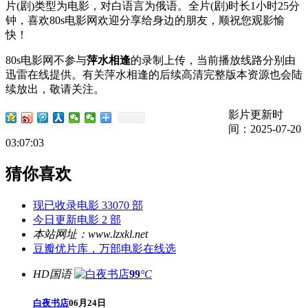
片(剧)类型为电影，对白语言为俄语。全片(剧)时长1小时25分
钟，喜欢80s电影网欢迎分享给身边的朋友，顺祝您观影愉
快！
80s电影网不参与
萍水相逢
的录制上传，当前播放线路分别由
迅雷在线提供。有关萍水相逢的后续高清完整版本资源也会陆
续放出，敬请关注。
影片更新时
间：2025-07-20
03:07:03
猜你喜欢
现已收录电影 33070 部
今日更新电影 2 部
本站网址：www.lzxkl.net
豆瓣优片库，万部电影在线选
HD国语
99
°C
白夜书店
06月24日