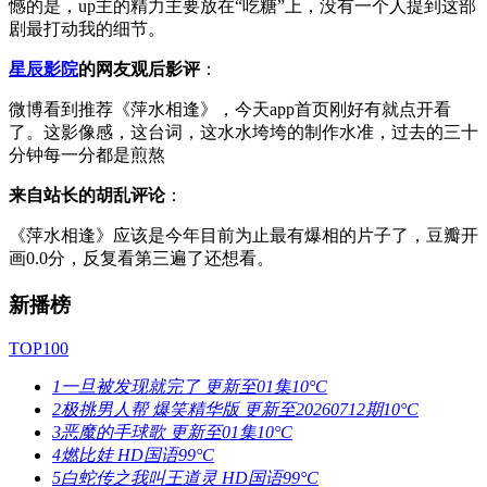
憾的是，up主的精力主要放在“吃糖”上，没有一个人提到这部
剧最打动我的细节。
星辰影院
的网友观后影评
：
微博看到推荐《萍水相逢》，今天app首页刚好有就点开看
了。这影像感，这台词，这水水垮垮的制作水准，过去的三十
分钟每一分都是煎熬
来自站长的胡乱评论
：
《萍水相逢》应该是今年目前为止最有爆相的片子了，豆瓣开
画0.0分，反复看第三遍了还想看。
新播榜
TOP100
1
一旦被发现就完了
更新至01集
10°C
2
极挑男人帮 爆笑精华版
更新至20260712期
10°C
3
恶魔的手球歌
更新至01集
10°C
4
燃比娃
HD国语
99°C
5
白蛇传之我叫王道灵
HD国语
99°C