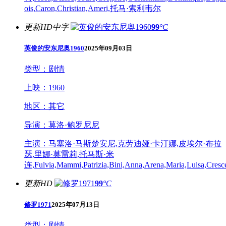
ois,Caron,Christian,Ameri,托马·索利韦尔
更新HD中字
99
°C
英俊的安东尼奥1960
2025年09月03日
类型：
剧情
上映：
1960
地区：
其它
导演：
莫洛·鲍罗尼尼
主演：
马塞洛·马斯楚安尼,克劳迪娅·卡汀娜,皮埃尔·布拉
瑟,里娜·莫雷莉,托马斯·米
连,Fulvia,Mammi,Patrizia,Bini,Anna,Arena,Maria,Luisa,Crescen
更新HD
99
°C
修罗1971
2025年07月13日
类型：
剧情