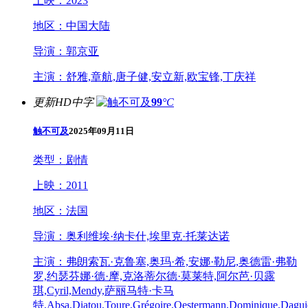
上映：
2023
地区：
中国大陆
导演：
郭京亚
主演：
舒雅,章航,唐子健,安立新,欧宝锋,丁庆祥
更新HD中字
99
°C
触不可及
2025年09月11日
类型：
剧情
上映：
2011
地区：
法国
导演：
奥利维埃·纳卡什,埃里克·托莱达诺
主演：
弗朗索瓦·克鲁塞,奥玛·希,安娜·勒尼,奥德雷·弗勒
罗,约瑟芬娜·德·摩,克洛蒂尔德·莫莱特,阿尔芭·贝露
琪,Cyril,Mendy,萨丽马特·卡马
特,Absa,Diatou,Toure,Grégoire,Oestermann,Dominique,Daguie