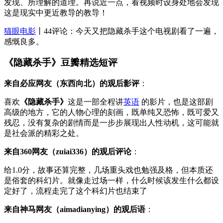
发现、所理解的道理。再说近一点，看视频时设身处地会发现
这是现实中更近教导的教导！
猫眼电影
丨44评论：今天又把隐藏杀手这个电视剧看了一遍，
感慨良多。
《隐藏杀手》豆瓣精选短评
来自必应网友（东西向北）的观后影评
：
喜欢
《隐藏杀手》
这是一部全程讲
英语
的影片，也是这部剧
高级的地方，它的人物心理的刻画，既单纯又恐怖，既可爱又
残忍，没有复杂的剧情而是一步步展现出人性动机，这可能就
是社会派的精彩之处。
来自360网友（zuiai336）的观后评论
：
给1.0分，故事还算完整，几场重头戏也勉强及格，但本质还
是俗套的科幻片。就像走过场一样，什么时候该发生什么都设
定好了，流程走完了这个科幻片也结束了
来自神马网友（aimadianying）的观后语
：