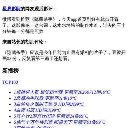
星辰影院
的网友观后影评
：
微博看到推荐《隐藏杀手》，今天app首页刚好有就点开看
了。这影像感，这台词，这水水垮垮的制作水准，过去的三十
分钟每一分都是煎熬
来自站长的胡乱评论
：
《隐藏杀手》应该是今年目前为止最有爆相的片子了，豆瓣开
画0.0分，反复看第三遍了还想看。
新播榜
TOP100
1
极挑男人帮 爆笑精华版
更新至20260712期
10°C
2
恶魔的手球歌
更新至01集
10°C
3
白蛇传之我叫王道灵
HD国语
99°C
4
白夜书店
HD国语
99°C
5
宫心计2深宫计国语
更新第24集
99°C
6
炼气十万年特别篇 阳极天下
更新至01集
99°C