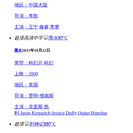
地区：
中国大陆
导演：
李凯
主演：
王宁,修睿,李梦
超清高清中字
97
°C
墨水
2021年10月22日
类型：
科幻片,科幻
上映：
2009
地区：
美国
导演：
贾明·维南斯
主演：
克里斯·凯
利,Jason,Krznarich,Jessica,Duffy,Quinn,Hunchar
超清
97
°C