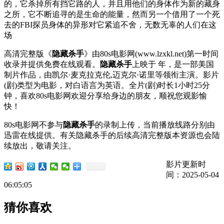
的，它杀掉所有挡它路的人，并且用他们的身体作为新的藏身
之所，它不断追寻的是生命的能量，然而另一个借用了一个死
去的FBI探员身体的异形对它紧追不舍，无数无辜的人们在这
场
高清完整版《
隐藏杀手
》由80s电影网(www.lzxkl.net)第一时间
收录并提供免费在线观看。
隐藏杀手
上映于 年，是一部美国
制片作品，由凯尔·麦克拉克伦,迈克尔·诺里等领衔主演。影片
(剧)类型为电影，对白语言为英语。全片(剧)时长1小时25分
钟，喜欢80s电影网欢迎分享给身边的朋友，顺祝您观影愉
快！
80s电影网不参与
隐藏杀手
的录制上传，当前播放线路分别由
迅雷在线提供。有关隐藏杀手的后续高清完整版本资源也会陆
续放出，敬请关注。
影片更新时
间：2025-05-04
06:05:05
猜你喜欢