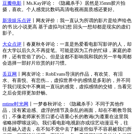
豆瓣电影
丨Ms.Kay评论：《隐藏杀手》居然是35mm胶片拍
摄，喜欢。个人感觉比数码高清电视画面质感还要好。
新浪娱乐点评
丨网友评价：我一直认为所谓的影片是绘声绘色
的书 比小说更高 基于虚拟与幻想 回头一想却都是现实的虚幻
影子。
大众点评
丨春夏秋冬评论：一直是热爱看电影写影评的人，却
在大学以后久久不再提笔。可能是因为工作的忙碌，家庭的牵
绊，还有世俗了的心。但是这都不影响我和我的另一半每周都
会选择一部好片欣赏的好习惯。
丢豆网
丨网友评论：RobEvans导演的作品，有欢笑、有泪
水、有喜悦、有悲伤...，虚拟世界中的感情是多彩的，并不同
于我们现实中不爽就一直玩的感觉，虚拟感情的交错，当看完
之后会觉得更加舒畅。
mtime时光网
丨一梦春秋评论：《隐藏杀手》不同于其他作
品，没有紧迫感、虚浮的情节及杂乱的画面，却在不断教导我
们，不像老师家长苦口婆心语重心长的教诲(为遵重在这里我
省略掉啰嗦这词)。我们看电影电视剧亦或综艺动漫逗号，往
往是融入进去，在不知不觉中去了解这些似乎不容易被我们所