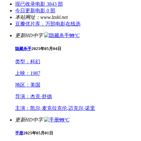
现已收录电影 3843 部
今日更新电影 0 部
本站网址：www.lzxkl.net
豆瓣优片库，万部电影在线选
更新HD中字
99
°C
隐藏杀手
2025年05月04日
类型：
科幻
上映：
1987
地区：
美国
导演：
杰克·舒德
主演：
凯尔·麦克拉克伦,迈克尔·诺里
更新HD中字
99
°C
手册
2025年05月01日