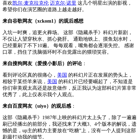
喜欢
凯尔·麦克拉克伦
迈克尔·诺里
这几个明星出演的影视，
希望你们在演艺圈的道路上越走越好。
来自谷歌网友（xckom1）的观后感想
入坑一时爽，追更火葬场。 这部《隐藏杀手》科幻片新剧，
不仅让人望穿秋水、抓心挠肝。 通勤地铁上、摸鱼划水时，
已经重刷了不下10遍。 每每观看，嘴角都会逐渐失控。 感谢
口罩，挡住了洗脑循环时不自觉露出的猥琐笑容。
来自搜狗网友（爱搜小影后）的评论
：
看到评论区真的很痛心，
美国
的科幻片正在发展的势头上，
相较于某些羊来说，
美国
的科幻片已经要崛起了，不知道是
你们审美观太高还是故意做作，反正我认为这部科幻片算非常
优秀了，此上仅表示我个人观点。
来自百度网友（uiyo）的观后感
：
这部《隐藏杀手》1987年上映的科幻片太上头了，除了一遍遍
刷已经播出的前部分，我还找来了大概3、4个版本的解说，遗
憾的是，up主的精力主要放在“吃糖”上，没有一个人提到这部
剧最打动我的细节。