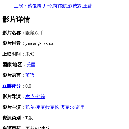
主演：
蔡俊涛,尹玲,芮伟航,赵威霖,王蕾
影片详情
影片名称：
隐藏杀手
影片拼音：
yincangshashou
上映时间：
未知
国家/地区：
美国
影片语言：
英语
豆瓣评分
：
0.0
影片导演：
杰克·舒德
影片主演：
凯尔·麦克拉克伦
迈克尔·诺里
资源类别：
T版
资源更新：
更新HD中字