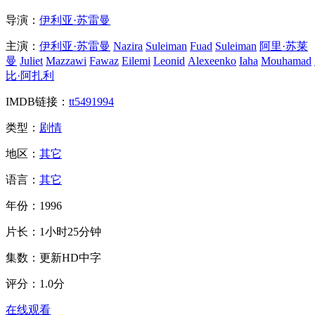
导演：
伊利亚·苏雷曼
主演：
伊利亚·苏雷曼
Nazira
Suleiman
Fuad
Suleiman
阿里·苏莱
曼
Juliet
Mazzawi
Fawaz
Eilemi
Leonid
Alexeenko
Iaha
Mouhamad
比·阿扎利
IMDB链接：
tt5491994
类型：
剧情
地区：
其它
语言：
其它
年份：
1996
片长：
1小时25分钟
集数：
更新HD中字
评分：
1.0分
在线观看