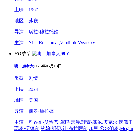
上映：
1967
地区：
苏联
导演：
琪拉·穆拉托娃
主演：
Nina Ruslanova,Vladimir Vysotsky
HD中字
99
°C
噢，加拿大
2025年05月13日
类型：
剧情
上映：
2024
地区：
美国
导演：
保罗·施拉德
主演：
雅各布·艾洛蒂,乌玛·瑟曼,理查·基尔,迈克尔·因佩里奥利,克
瑞恩·伍德尔,约翰·维伊,让·布拉萨尔,加里·希尔伯恩,Megan,MacK