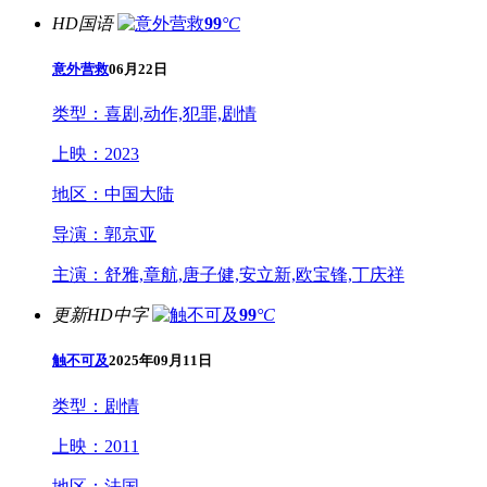
HD国语
99
°C
意外营救
06月22日
类型：
喜剧,动作,犯罪,剧情
上映：
2023
地区：
中国大陆
导演：
郭京亚
主演：
舒雅,章航,唐子健,安立新,欧宝锋,丁庆祥
更新HD中字
99
°C
触不可及
2025年09月11日
类型：
剧情
上映：
2011
地区：
法国