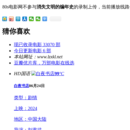
80s电影网不参与
消失文明的编年史
的录制上传，当前播放线路
猜你喜欢
现已收录电影 33070 部
今日更新电影 6 部
本站网址：www.lzxkl.net
豆瓣优片库，万部电影在线选
HD国语
99
°C
白夜书店
06月24日
类型：
剧情
上映：
2024
地区：
中国大陆
导演：
刘君武