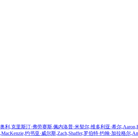
里斯汀·弗劳赛斯,佩内洛普·米契尔,维多利亚·希尔,Aaron,Roman,W
enzie,约书亚·威尔斯,Zach,Shaffer,罗伯特·约翰·加拉格尔,Amand