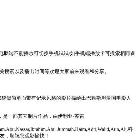
别选择/如电脑端不能播放可切换手机试试/如手机端播放卡可搜索相同资
关搜索以及播出时间等欢迎大家前来观看和分享。
介绍：这部貌似简单而带有记录风格的影片描绘出巴勒斯坦爱国电影人
，是一部其它制片作品，由伊利亚·苏雷
am,Abu,Nassar,Ibrahim,Abu-Jummah,Haim,Adri,Walid,Aun,Ali,科
朋友，顺祝您观影愉快！