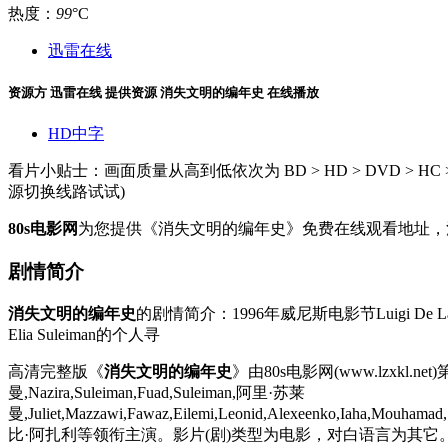
热度：
99
°C
迅雷在线
资源方
迅雷在线
提供资源
消失文明的编年史 在线播放
HD中字
看片小贴士：画面质量从高到低依次为 BD > HD > DVD >
源切换线路试试)
80s电影网
为您提供《消失文明的编年史》免费在线观看地址，
剧情简介
消失文明的编年史
的剧情简介：1996年威尼斯电影节Luigi 
Elia Suleiman的个人寻
高清完整版《
消失文明的编年史
》由80s电影网(www.lzxkl
曼,Nazira,Suleiman,Fuad,Suleiman,阿里·苏莱
曼,Juliet,Mazzawi,Fawaz,Eilemi,Leonid,Alexeenko,Iaha,Mouhama
比·阿扎利等领衔主演。影片(剧)类型为电影，对白语言为其它。