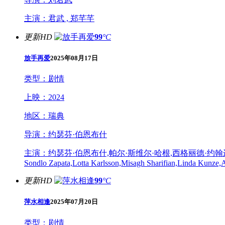
主演：
君武 , 郑芊芊
更新HD
99
°C
放手再爱
2025年08月17日
类型：
剧情
上映：
2024
地区：
瑞典
导演：
约瑟芬·伯恩布什
主演：
约瑟芬·伯恩布什,帕尔·斯维尔·哈根,西格丽德·约翰逊,Olle Tikka
Sondlo Zapata,Lotta Karlsson,Misagh Sharifian,Linda Kunze,
更新HD
99
°C
萍水相逢
2025年07月20日
类型：
剧情