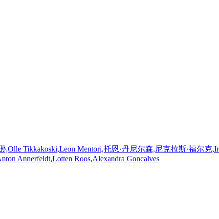
koski,Leon Mentori,托恩·丹尼尔森,尼克拉斯·福尔克,Irma J?mhammar
Anton Annerfeldt,Lotten Roos,Alexandra Goncalves