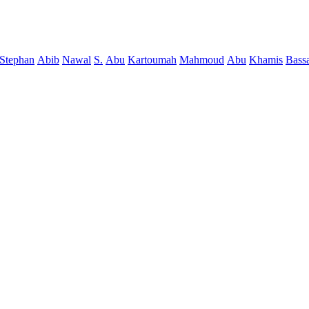
Stephan
Abib
Nawal
S.
Abu
Kartoumah
Mahmoud
Abu
Khamis
Bass