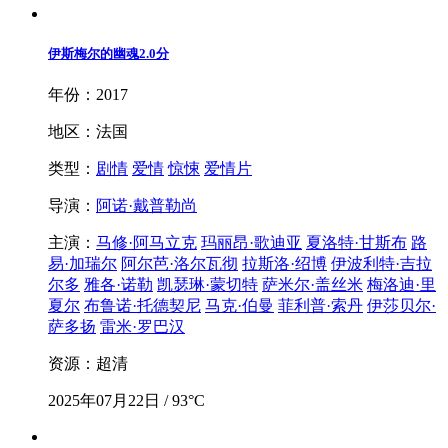
伊斯梅尔的幽魂
2.0分
年份：2017
地区：法国
类型：
剧情
爱情
惊悚
爱情片
导演：
阿诺·戴普勒尚
主演：
马修·阿马立克
玛丽昂·歌迪亚
夏洛特·甘斯布
路
易·加瑞尔
阿尔芭·洛尔瓦彻
拉斯洛·绍博
伊波利特·吉拉
尔多
雅各·诺勒
凯瑟琳·蒙切特
萨米尔·盖丝米
梅洛迪·里
夏尔
布鲁诺·托德契尼
马克·伯曼
菲利普·索丹
伊莎贝尔·
萨多扬
雷米·罗巴汉
资源：超清
2025年07月22日 / 93°C