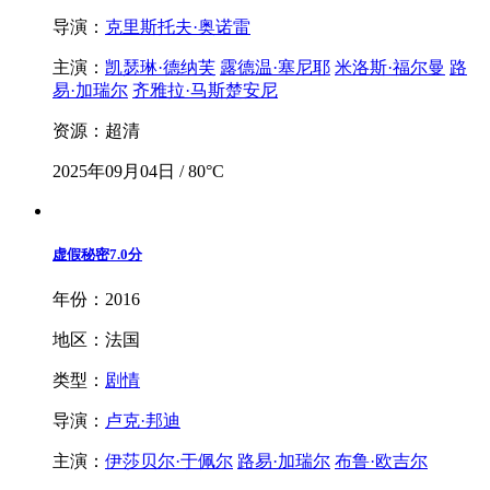
导演：
克里斯托夫·奥诺雷
主演：
凯瑟琳·德纳芙
露德温·塞尼耶
米洛斯·福尔曼
路
易·加瑞尔
齐雅拉·马斯楚安尼
资源：超清
2025年09月04日 / 80°C
虚假秘密
7.0分
年份：2016
地区：法国
类型：
剧情
导演：
卢克·邦迪
主演：
伊莎贝尔·于佩尔
路易·加瑞尔
布鲁·欧吉尔