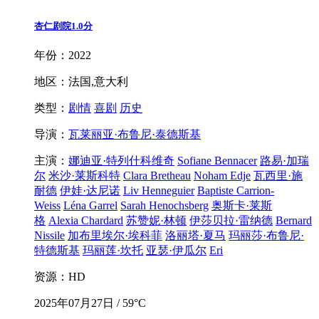
杏仁剧院
1.0分
年份：2022
地区：法国,意大利
类型：
剧情
喜剧
历史
导演：
瓦莱丽亚·布鲁尼·泰德斯基
主演：
娜迪亚·特列什科维奇
Sofiane Bennacer
路易·加瑞
尔
米沙·莱斯科特
Clara Bretheau
Noham Edje
瓦西里·施
耐德
伊娃·达尼诺
Liv Henneguier
Baptiste Carrion-
Weiss
Léna Garrel
Sarah Henochsberg
奥斯卡·莱斯
格
Alexia Chardard
苏赞妮·林顿
伊莎贝拉·雷纳德
Bernard
Nissile
加布里埃尔·埃科菲
洛丽塔·夏马
玛丽莎·布鲁尼·
特德斯基
玛丽莲·坎托
亚瑟·伊瓜尔
Eri
资源：HD
2025年07月27日 / 59°C