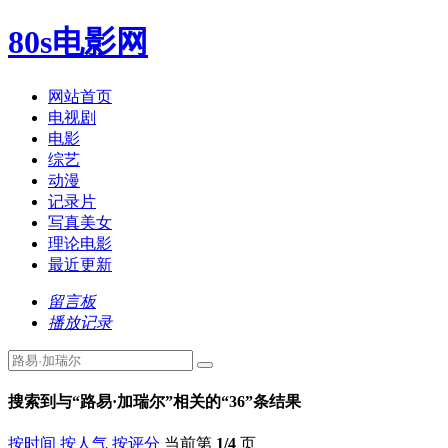
80s电影网
网站首页
电视剧
电影
综艺
动漫
记录片
写真美女
理论电影
最近更新
留言板
播放记录
搜索到与“
路易·加瑞尔
”相关的“
36
”条结果
按时间
按人气
按评分
当前第
1/4
页