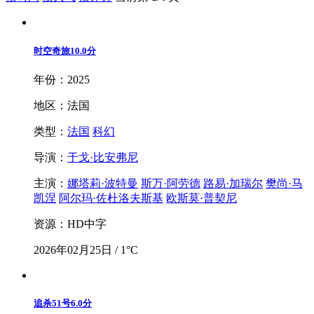
时空奇旅
10.0分
年份：2025
地区：法国
类型：
法国
科幻
导演：
于戈·比安弗尼
主演：
娜塔莉·波特曼
斯万·阿劳德
路易·加瑞尔
樊尚·马
凯涅
阿尔玛·佐杜洛夫斯基
欧斯莫·普契尼
资源：HD中字
2026年02月25日 / 1°C
追杀51号
6.0分