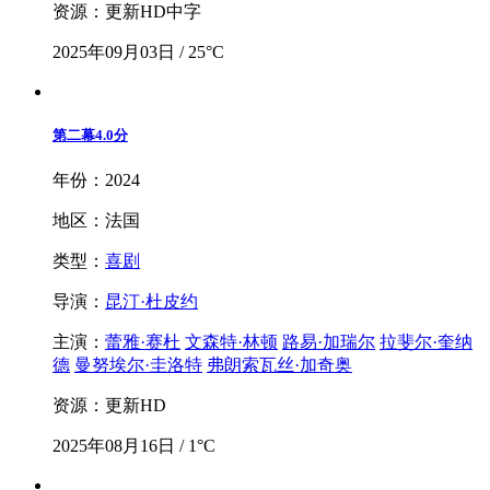
资源：更新HD中字
2025年09月03日 / 25°C
第二幕
4.0分
年份：2024
地区：法国
类型：
喜剧
导演：
昆汀·杜皮约
主演：
蕾雅·赛杜
文森特·林顿
路易·加瑞尔
拉斐尔·奎纳
德
曼努埃尔·圭洛特
弗朗索瓦丝·加奇奥
资源：更新HD
2025年08月16日 / 1°C