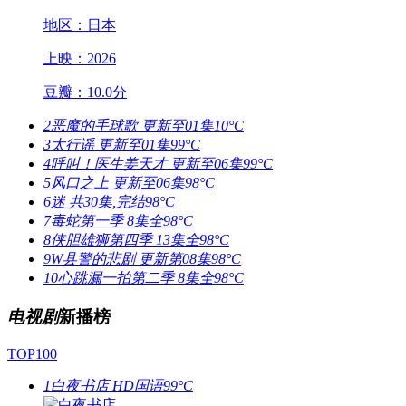
地区：日本
上映：2026
豆瓣：10.0分
2
恶魔的手球歌
更新至01集
10°C
3
太行谣
更新至01集
99°C
4
呼叫！医生姜天才
更新至06集
99°C
5
风口之上
更新至06集
98°C
6
迷
共30集,完结
98°C
7
毒蛇第一季
8集全
98°C
8
侠胆雄狮第四季
13集全
98°C
9
W县警的悲剧
更新第08集
98°C
10
心跳漏一拍第二季
8集全
98°C
电视剧
新播榜
TOP100
1
白夜书店
HD国语
99°C