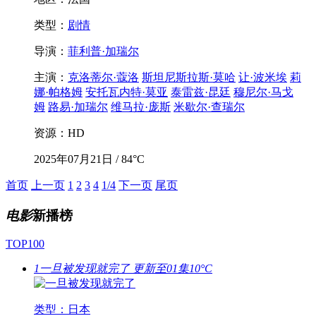
类型：
剧情
导演：
菲利普·加瑞尔
主演：
克洛蒂尔·蔻洛
斯坦尼斯拉斯·莫哈
让·波米埃
莉
娜·帕格姆
安托瓦内特·莫亚
泰雷兹·昆廷
穆尼尔·马戈
姆
路易·加瑞尔
维马拉·庞斯
米歇尔·查瑞尔
资源：HD
2025年07月21日 / 84°C
首页
上一页
1
2
3
4
1/4
下一页
尾页
电影
新播榜
TOP100
1
一旦被发现就完了
更新至01集
10°C
类型：日本