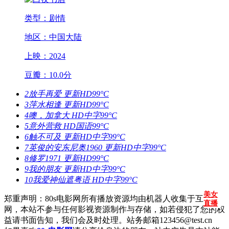
类型：剧情
地区：中国大陆
上映：2024
豆瓣：10.0分
2
放手再爱
更新HD
99°C
3
萍水相逢
更新HD
99°C
4
噢，加拿大
HD中字
99°C
5
意外营救
HD国语
99°C
6
触不可及
更新HD中字
99°C
7
英俊的安东尼奥1960
更新HD中字
99°C
8
修罗1971
更新HD
99°C
9
我的朋友
更新HD中字
99°C
10
我爱神仙遮粤语
HD中字
99°C
美女
郑重声明：80s电影网所有播放资源均由机器人收集于互联
直播
网，本站不参与任何影视资源制作与存储，如若侵犯了您的权
益请书面告知，我们会及时处理。站务邮箱123456@test.cn