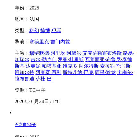
年份：2025
地区：法国
类型：
科幻
惊悚
犯罪
导演：
塞德里克·吉门内兹
主演：
穆罕默德·阿里坎
阿黛尔·艾克萨勒霍布洛斯
路易·
加瑞尔
吉尔·勒卢什
罗曼·杜里斯
瓦莱丽亚·布鲁尼·泰德
斯基
达芙妮·帕塔基亚
维克多·阿尔特斯·索拉罗
托马斯·
班加尔特
阿克赛·百利
斯特凡纳·巴克
雨果·狄龙
卡梅尔·
拉布鲁迪
萨杜·巴
资源：TC中字
2026年01月24日 / 1°C
石之痛
9.0分