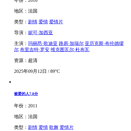
年份：2016
地区：法国
类型：
剧情
爱情
爱情片
导演：
妮可·加西亚
主演：
玛丽昂·歌迪亚
路易·加瑞尔
亚历克斯·布伦德缪
尔
布里吉特·罗安
维克图瓦尔·杜布瓦
资源：超清
2025年09月12日 / 89°C
被爱的人
7.0分
年份：2011
地区：法国
类型：
剧情
爱情
歌舞
爱情片