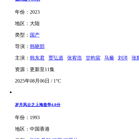
年份：2023
地区：大陆
类型：
国产
导演：
韩晓邯
主演：
韩东君
贾弘逍
张宥浩
甘昀宸
马藜
刘洋
张
资源：更新至11集
2025年08月06日 / 1°C
岁月风云之上海皇帝
4.0分
年份：1993
地区：中国香港