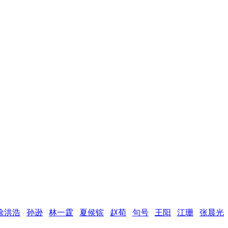
徐洪浩
孙逊
林一霆
夏侯镔
赵荀
句号
王阳
江珊
张晨光