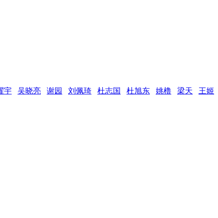
耀宇
吴晓亮
谢园
刘佩琦
杜志国
杜旭东
姚橹
梁天
王姬