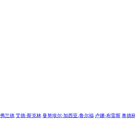
·弗兰德
艾德·斯克林
曼努埃尔·加西亚-鲁尔福
卢娜·布雷斯
奥德丽