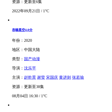
资源：更新至6集
2022年09月21日 / 1°C
吞噬星空
4.0分
年份：2020
地区：中国大陆
类型：
国产动漫
导演：
沈乐平
主演：
赵乾景
谢莹
宋国庆
黄进则
张若瑜
资源：更新至38集
08月04日 16:30 / 1°C