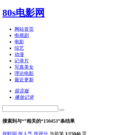
80s电影网
网站首页
电视剧
电影
综艺
动漫
记录片
写真美女
理论电影
最近更新
留言板
播放记录
搜索到与“
”相关的“
150453
”条结果
按时间
按人气
按评分
当前第
1/15046
页