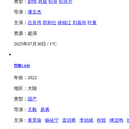
类型：
剧情
悬疑
犯罪
犯罪片
导演：
潘文杰
主演：
吕良伟
郑则仕
徐锦江
刘嘉玲
叶童
资源：超清
2025年07月30日 / 1°C
罚罪
1.0分
年份：2022
地区：大陆
类型：
国产
导演：
天毅
易勇
主演：
黄景瑜
杨祐宁
盖玥希
李幼斌
程煜
傅浤鸣