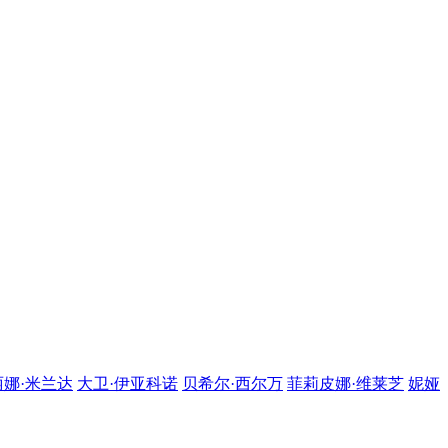
娜·米兰达
大卫·伊亚科诺
贝希尔·西尔万
菲莉皮娜·维莱芝
妮娅