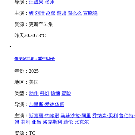
导演：
汪成果
张帅
主演：
鲤
刘晴
赵双
楚越
阎么么
宣晓鸣
资源：更新至51集
昨天20:30 / 3°C
侏罗纪世界：重生
8.0分
年份：2025
地区：美国
类型：
动作
科幻
惊悚
冒险
导演：
加里斯·爱德华斯
主演：
斯嘉丽·约翰逊
马赫沙拉·阿里
乔纳森·贝利
鲁伯特
姆·芬利
亚当·洛克斯利
迪伦·比克尔
资源：TC