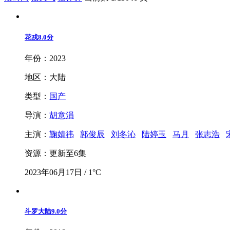
花戎
8.0分
年份：2023
地区：大陆
类型：
国产
导演：
胡意涓
主演：
鞠婧祎
郭俊辰
刘冬沁
陆婷玉
马月
张志浩
资源：更新至6集
2023年06月17日 / 1°C
斗罗大陆
9.0分