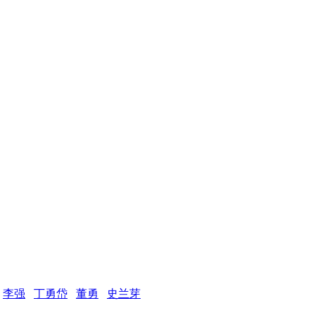
李强
丁勇岱
董勇
史兰芽