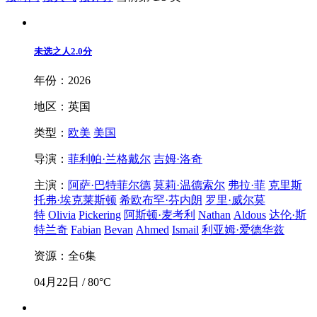
未选之人
2.0分
年份：2026
地区：英国
类型：
欧美
美国
导演：
菲利帕·兰格戴尔
吉姆·洛奇
主演：
阿萨·巴特菲尔德
莫莉·温德索尔
弗拉·菲
克里斯
托弗·埃克莱斯顿
希欧布罕·芬内朗
罗里·威尔莫
特
Olivia
Pickering
阿斯顿·麦考利
Nathan
Aldous
达伦·斯
特兰奇
Fabian
Bevan
Ahmed
Ismail
利亚姆·爱德华兹
资源：全6集
04月22日 / 80°C