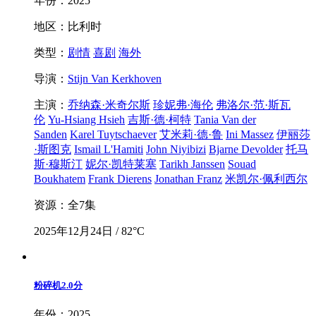
年份：2025
地区：比利时
类型：
剧情
喜剧
海外
导演：
Stijn Van Kerkhoven
主演：
乔纳森·米奇尔斯
珍妮弗·海伦
弗洛尔·范·斯瓦
伦
Yu-Hsiang Hsieh
吉斯·德·柯特
Tania Van der
Sanden
Karel Tuytschaever
艾米莉·德·鲁
Ini Massez
伊丽莎
·斯图克
Ismail L'Hamiti
John Niyibizi
Bjarne Devolder
托马
斯·穆斯汀
妮尔·凯特莱塞
Tarikh Janssen
Souad
Boukhatem
Frank Dierens
Jonathan Franz
米凯尔·佩利西尔
资源：全7集
2025年12月24日 / 82°C
粉碎机
2.0分
年份：2025