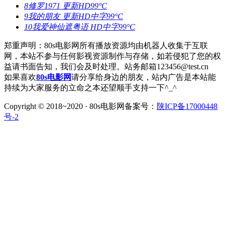
8
修罗1971
更新HD
99°C
9
我的朋友
更新HD中字
99°C
10
我爱神仙遮粤语
HD中字
99°C
郑重声明：80s电影网所有播放资源均由机器人收集于互联
网，本站不参与任何影视资源制作与存储，如若侵犯了您的权
益请书面告知，我们会及时处理。站务邮箱123456@test.cn
如果喜欢
80s电影网
请分享给身边的朋友，站内广告是本站能
持续为大家服务的立命之本还望顺手支持一下^_^
Copyright © 2018~2020 · 80s电影网备案号：
陕ICP备17000448
号-2
中国互联网诚信示范企业
违法和不良信息举报中心
网络110报
警服务
中国互联网协会
中国互联网协会信用评价中心
公共信息
网络安全监察
可信网站