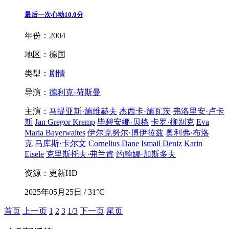
最后一次心动
10.0分
年份：2004
地区：德国
类型：
剧情
导演：
德利克·荷斯曼
主演：
马提亚斯·施维赫夫
杰西卡·施瓦茨
弗洛里安·卢卡
斯
Jan Gregor Kremp
毕碧安娜·贝格
卡罗·柳别克
Eva
Maria Bayerwaltes
伊尔克努尔·博伊拉兹
奥利弗·布洛
克
马库斯·卡尔文
Cornelius Dane
Ismail Deniz
Karin
Eisele
克里斯托夫·弗兰肯
约翰娜·加斯多夫
资源：更新HD
2025年05月25日 / 31°C
首页
上一页
1
2
3
1/3
下一页
尾页