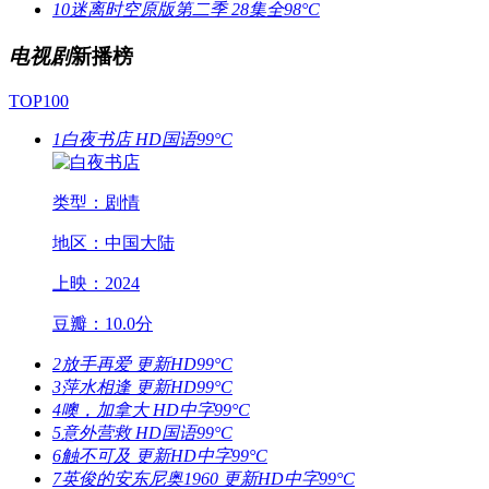
10
迷离时空原版第二季
28集全
98°C
电视剧
新播榜
TOP100
1
白夜书店
HD国语
99°C
类型：剧情
地区：中国大陆
上映：2024
豆瓣：10.0分
2
放手再爱
更新HD
99°C
3
萍水相逢
更新HD
99°C
4
噢，加拿大
HD中字
99°C
5
意外营救
HD国语
99°C
6
触不可及
更新HD中字
99°C
7
英俊的安东尼奥1960
更新HD中字
99°C