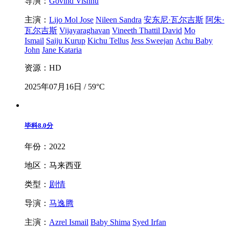
导演：
Govind Vishnu
主演：
Lijo Mol Jose
Nileen Sandra
安东尼·瓦尔吉斯
阿朱·
瓦尔吉斯
Vijayaraghavan
Vineeth Thattil David
Mo
Ismail
Saiju Kurup
Kichu Tellus
Jess Sweejan
Achu Baby
John
Jane Kataria
资源：HD
2025年07月16日 / 59°C
毕科
8.0分
年份：2022
地区：马来西亚
类型：
剧情
导演：
马逸腾
主演：
Azrel Ismail
Baby Shima
Syed Irfan