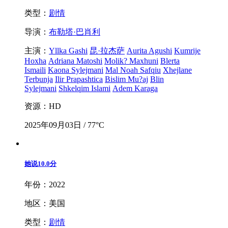
类型：
剧情
导演：
布勒塔·巴肖利
主演：
Yllka Gashi
昆·拉杰萨
Aurita Agushi
Kumrije
Hoxha
Adriana Matoshi
Molik? Maxhuni
Blerta
Ismaili
Kaona Sylejmani
Mal Noah Safqiu
Xhejlane
Terbunja
Ilir Prapashtica
Bislim Mu?aj
Blin
Sylejmani
Shkelqim Islami
Adem Karaga
资源：HD
2025年09月03日 / 77°C
她说
10.0分
年份：2022
地区：美国
类型：
剧情