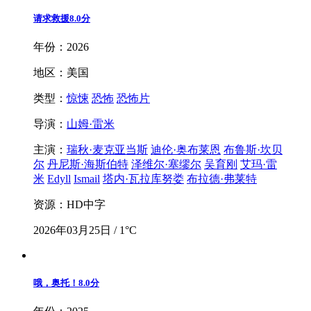
请求救援
8.0分
年份：2026
地区：美国
类型：
惊悚
恐怖
恐怖片
导演：
山姆·雷米
主演：
瑞秋·麦克亚当斯
迪伦·奥布莱恩
布鲁斯·坎贝
尔
丹尼斯·海斯伯特
泽维尔·塞缪尔
吴育刚
艾玛·雷
米
Edyll
Ismail
塔内·瓦拉库努娄
布拉德·弗莱特
资源：HD中字
2026年03月25日 / 1°C
哦，奥托！
8.0分