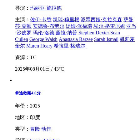
导演：
玛丽亚·施拉德
主演：
佐伊·卡赞
凯瑞·穆里根
派翠西娅·克拉克森
萨曼
莎·莫顿
安德鲁·布劳尔
汤姆·派福瑞
埃尔·格雷厄姆
亚当
·沙皮罗
玛伦·洛德
黛拉·纳普
Stephen Dexter
Sean
Cullen
George Walsh
Anastasia Barzee
Sarah Ismail
凯莉麦
奎尔
Maren Heary
希拉里·格瑞尔
资源：TC
2025年08月01日 / 43°C
拳途救赎
4.0分
年份：2025
地区：印度
类型：
冒险
动作