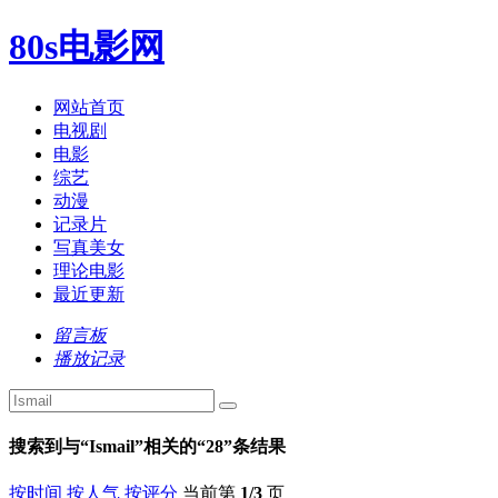
80s电影网
网站首页
电视剧
电影
综艺
动漫
记录片
写真美女
理论电影
最近更新
留言板
播放记录
搜索到与“
Ismail
”相关的“
28
”条结果
按时间
按人气
按评分
当前第
1/3
页