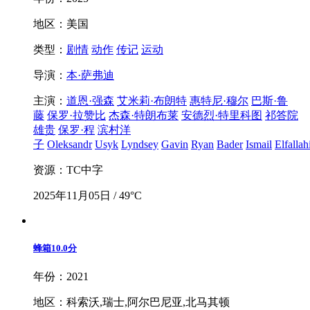
地区：美国
类型：
剧情
动作
传记
运动
导演：
本·萨弗迪
主演：
道恩·强森
艾米莉·布朗特
惠特尼·穆尔
巴斯·鲁
藤
保罗·拉赞比
杰森·特朗布莱
安德烈·特里科图
祁答院
雄贵
保罗·程
滨村洋
子
Oleksandr
Usyk
Lyndsey
Gavin
Ryan
Bader
Ismail
Elfallah
资源：TC中字
2025年11月05日 / 49°C
蜂箱
10.0分
年份：2021
地区：科索沃,瑞士,阿尔巴尼亚,北马其顿