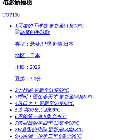
电影
新播榜
TOP100
1
恶魔的手球歌
更新至01集
10°C
类型：悬疑,犯罪,剧情,日本
地区：日本
上映：2026
豆瓣：3.0分
2
太行谣
更新至01集
99°C
3
呼叫！医生姜天才
更新至06集
99°C
4
风口之上
更新至06集
98°C
5
迷
共30集,完结
98°C
6
毒蛇第一季
8集全
98°C
7
侠胆雄狮第四季
13集全
98°C
8
W县警的悲剧
更新第08集
98°C
9
心跳漏一拍第二季
8集全
98°C