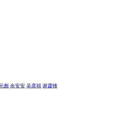
元彪
余安安
吴彦祖
谢霆锋