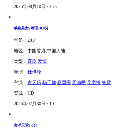
2025年08月10日 / 36°C
单身男女2粤语
10.0分
年份：2014
地区：中国香港,中国大陆
类型：
喜剧
爱情
导演：
杜琪峰
主演：
古天乐
杨千嬅
高圆圆
周渝民
吴彦祖
林雪
资源：HD
2025年07月30日 / 1°C
海洋天堂
9.0分