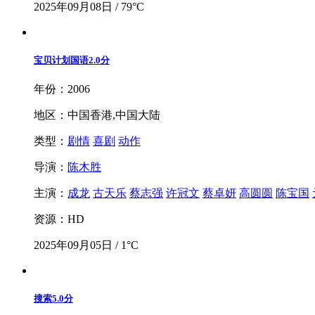
2025年09月08日 / 79°C
宝贝计划国语
2.0分
年份：2006
地区：中国香港,中国大陆
类型：
剧情
喜剧
动作
导演：
陈木胜
主演：
成龙
古天乐
蔡志强
许冠文
蔡卓妍
高圆圆
陈宝国
资源：HD
2025年09月05日 / 1°C
搜索
5.0分