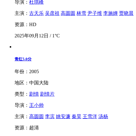
导演：
杜琪峰
主演：
古天乐
吴彦祖
高圆圆
林雪
尹子维
李施嬅
贾晓晨
资源：HD
2025年09月12日 / 1°C
青红
5.0分
年份：2005
地区：中国大陆
类型：
剧情
剧情片
导演：
王小帅
主演：
高圆圆
李滨
姚安濂
秦昊
王雪洋
汤杨
资源：超清