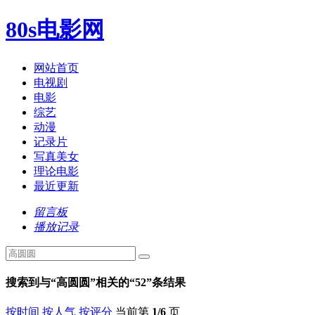
80s电影网
网站首页
电视剧
电影
综艺
动漫
记录片
写真美女
理论电影
最近更新
留言板
播放记录
搜索到与“
高圆圆
”相关的“
52
”条结果
按时间
按人气
按评分
当前第
1/6
页