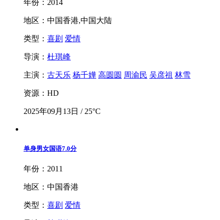
年份：2014
地区：中国香港,中国大陆
类型：
喜剧
爱情
导演：
杜琪峰
主演：
古天乐
杨千嬅
高圆圆
周渝民
吴彦祖
林雪
资源：HD
2025年09月13日 / 25°C
单身男女国语
7.0分
年份：2011
地区：中国香港
类型：
喜剧
爱情