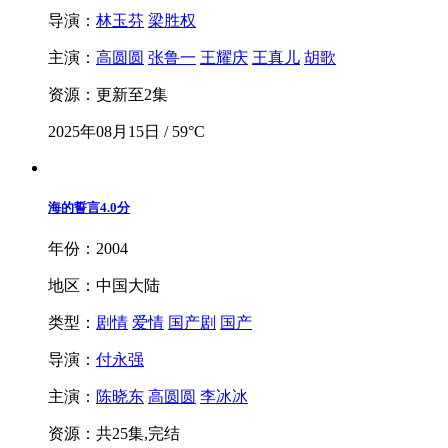
导演：
林玉芬
梁胜权
主演：
高圆圆
张鲁一
王耀庆
王真儿
胡歌
资源：更新至2集
2025年08月15日 / 59°C
海的誓言
4.0分
年份：2004
地区：中国大陆
类型：
剧情
爱情
国产剧
国产
导演：
付永强
主演：
陈晓东
高圆圆
李冰冰
资源：共25集,完结