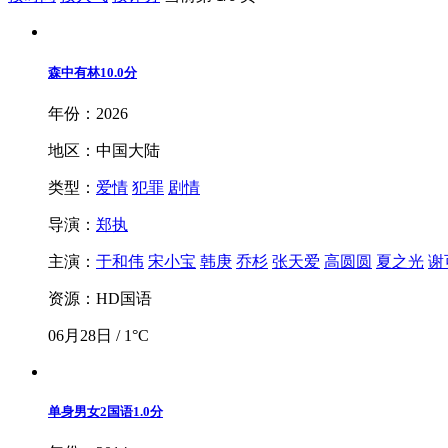
森中有林
10.0分
年份：2026
地区：中国大陆
类型：
爱情
犯罪
剧情
导演：
郑执
主演：
于和伟
宋小宝
韩庚
乔杉
张天爱
高圆圆
夏之光
谢
资源：HD国语
06月28日 / 1°C
单身男女2国语
1.0分